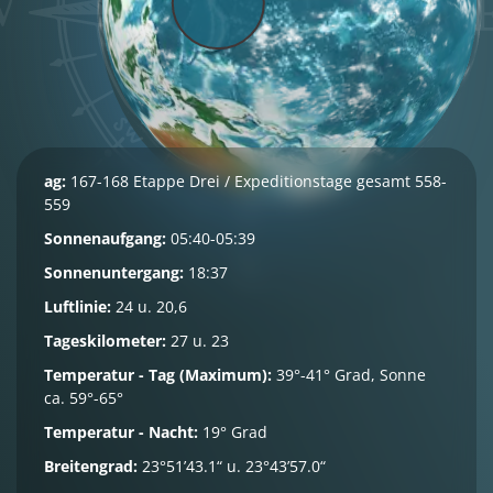
ag:
167-168 Etappe Drei / Expeditionstage gesamt 558-
559
Sonnenaufgang:
05:40-05:39
Sonnenuntergang:
18:37
Luftlinie:
24 u. 20,6
Tageskilometer:
27 u. 23
Temperatur - Tag (Maximum):
39°-41° Grad, Sonne
ca. 59°-65°
Temperatur - Nacht:
19° Grad
Breitengrad:
23°51’43.1“ u. 23°43’57.0“