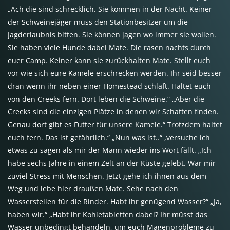
„Ach die sind schrecklich. Sie kommen in der Nacht. Keiner
der Schweinejäger muss den Stationbesitzer um die
Jagderlaubnis bitten. Sie können jagen wo immer sie wollen.
Sie haben viele Hunde dabei Mate. Die rasen nachts durch
euer Camp. Keiner kann sie zurückhalten Mate. Stellt euch
vor wie sich eure Kamele erschrecken werden. Ihr seid besser
dran wenn ihr neben einer Homestead schlaft. Haltet euch
von den Creeks fern. Dort leben die Schweine.“ „Aber die
Creeks sind die einzigen Plätze in denen wir Schatten finden.
Genau dort gibt es Futter für unsere Kamele.“ Trotzdem haltet
euch fern. Das ist gefährlich.“ „Nun was ist..“ ,versuche ich
etwas zu sagen als mir der Mann wieder ins Wort fällt. „Ich
habe sechs Jahre in einem Zelt an der Küste gelebt. War mir
zuviel Stress mit Menschen. Jetzt gehe ich ihnen aus dem
Weg und lebe hier draußen Mate. Sehe nach den
Wasserstellen für die Rinder. Habt ihr genügend Wasser?“ „Ja,
haben wir.“ „Habt ihr Kohletabletten dabei? Ihr müsst das
Wasser unbedingt behandeln, um euch Magenprobleme zu