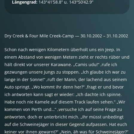
Längengrad:
143°41’58.8“ u. 143°50’42.9“
Dry Creek & Four Mile Creek-Camp — 30.10.2002 – 31.10.2002
Schon nach wenigen Kilometern überholt uns ein Jeep. In
einem Abstand von wenigen Metern zieht er rechts rüber und
hält direkt vor unserer Karawane. „Camis udu!“ ,rufe ich
gezwungen unsere Jungs zu stoppen. „Ich glaube ich war zu
lange in der Sonne!“ ,ruft der Mann, der lachend aus seinem
Auto springt. „Wo kommt ihr denn her?“ ,fragt er und bevor
ich antworten kann sagt er wieder: „Ich dachte ich spinne.
Habe noch nie Kamele auf diesem Track laufen sehen.“ „Wir
kommen von Perth und…“ ,versuche ich auf seine Frage zu
antworten, doch er unterbricht mich. „Ihr müsst unbedingt
auf die Schweinejäger in dieser Gegend aufpassen. Hat euch
keiner vor ihnen gewarnt?“ „Nein, äh was für Schweinejäger?“