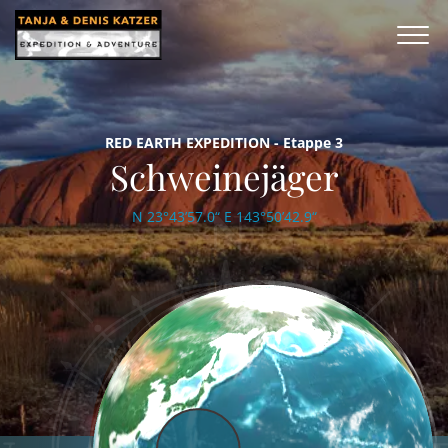
RED EARTH EXPEDITION - Etappe 3
Schweinejäger
N 23°43’57.0“ E 143°50’42.9“