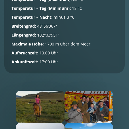
Temperatur – Tag (Minimum):
18 °C
Temperatur – Nacht:
minus 3 °C
Breitengrad:
48°56’367“
Längengrad:
102°03’951“
Maximale Höhe:
1700 m über dem Meer
Aufbruchzeit:
13.00 Uhr
Ankunftszeit:
17:00 Uhr