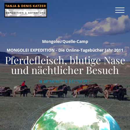
Mongolei/Quelle-Camp
MONGOLEI EXPEDITION - Die Online-Tagebücher Jahr 2011
Pferdefleisch, blutige Nase
und nächtlicher Besuch
N 48°56'367'' E 102°03'951''