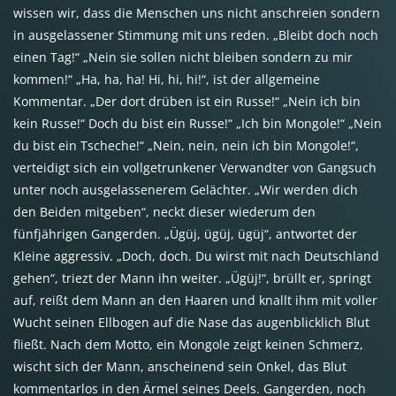
wissen wir, dass die Menschen uns nicht anschreien sondern
in ausgelassener Stimmung mit uns reden. „Bleibt doch noch
einen Tag!“ „Nein sie sollen nicht bleiben sondern zu mir
kommen!“ „Ha, ha, ha! Hi, hi, hi!“, ist der allgemeine
Kommentar. „Der dort drüben ist ein Russe!“ „Nein ich bin
kein Russe!“ Doch du bist ein Russe!“ „Ich bin Mongole!“ „Nein
du bist ein Tscheche!“ „Nein, nein, nein ich bin Mongole!“,
verteidigt sich ein vollgetrunkener Verwandter von Gangsuch
unter noch ausgelassenerem Gelächter. „Wir werden dich
den Beiden mitgeben“, neckt dieser wiederum den
fünfjährigen Gangerden. „Ügüj, ügüj, ügüj“, antwortet der
Kleine aggressiv. „Doch, doch. Du wirst mit nach Deutschland
gehen“, triezt der Mann ihn weiter. „Ügüj!“, brüllt er, springt
auf, reißt dem Mann an den Haaren und knallt ihm mit voller
Wucht seinen Ellbogen auf die Nase das augenblicklich Blut
fließt. Nach dem Motto, ein Mongole zeigt keinen Schmerz,
wischt sich der Mann, anscheinend sein Onkel, das Blut
kommentarlos in den Ärmel seines Deels. Gangerden, noch