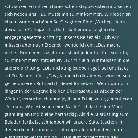
schwanken von ihren chinesischen Klapperkisten und setzen
sich neben uns. „Du musst mit zu mir kommen. Wir leben an
einem wunderschönen See“, sagt der Eine. „Wo liegt denn
deine Jurte?“, frage ich. „Dort“, lallt er und zeigt in die
entgegengesetzte Richtung unseres Reiseziels. „Oh wir
müssen aber nach Erdenet“, wende ich ein. „Das macht
nichts. Nur einen Tag, ihr müsst auf jeden Fall für einen Tag
zu mir kommen“, fordert er. „Tut mir leid. Wir müssen in die
andere Richtung.“ „Die Richtung ist doch egal. Bei uns ist es
schön. Sehr schön.“ „Das glaube ich dir aber wir würden sehr
gerne unseren Ritt nach Erdenet fortsetzen. Wenn wir noch
länger in der Gegend bleiben überrascht uns wieder der
Winter“, versuche ich ohne jeglichen Erfolg zu argumentieren.
„Ach was! Was ist schon eine Nacht?“ Ich lache den Mann
gutmütig an und bleibe hartnäckig. Als die Ausrüstung zum
Beladen fertig ist schnappen wir unsere Satteltaschen in
denen die Videokameras, Fotoapparate und andere teure
Ausrüstung verstaut sind. „Steig auf“, fordert mich der