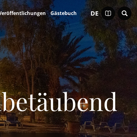
DE
Veröffentlichungen
Gästebuch
enbetäubend