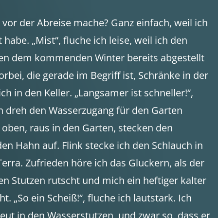
 vor der Abreise mache? Ganz einfach, weil ich
 habe. „Mist“, fluche ich leise, weil ich den
n dem kommenden Winter bereits abgestellt
rbei, die gerade im Begriff ist, Schränke in der
ch in den Keller. „Langsamer ist schneller!“,
 Ich dreh den Wasserzugang für den Garten
h oben, raus in den Garten, stecken den
en Hahn auf. Flink stecke ich den Schlauch in
rra. Zufrieden höre ich das Gluckern, als der
en Stutzen rutscht und mich ein heftiger kalter
t. „So ein Scheiß!“, fluche ich lautstark. Ich
eut in den Wasserstutzen, und zwar so, dass er