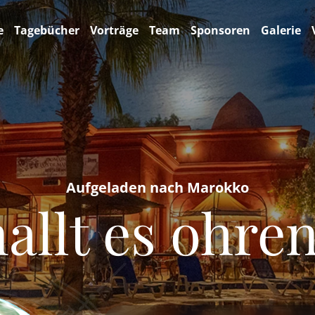
e
Tagebücher
Vorträge
Team
Sponsoren
Galerie
Aufgeladen nach Marokko
allt es ohr