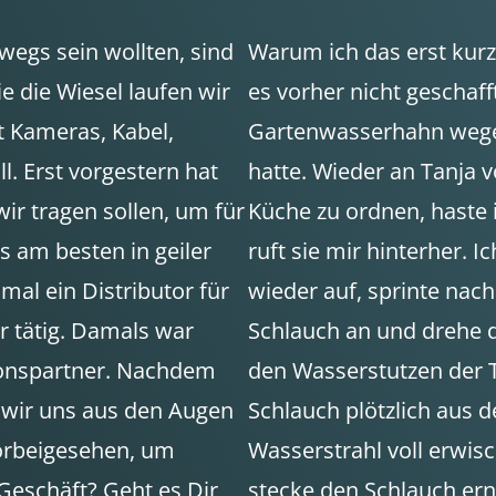
egs sein wollten, sind
Warum ich das erst kurz
 die Wiesel laufen wir
es vorher nicht geschafft
t Kameras, Kabel,
Gartenwasserhahn wege
. Erst vorgestern hat
hatte. Wieder an Tanja vo
ir tragen sollen, um für
Küche zu ordnen, haste i
tos am besten in geiler
ruft sie mir hinterher.
mal ein Distributor für
wieder auf, sprinte nac
r tätig. Damals war
Schlauch an und drehe d
ionspartner. Nachdem
den Wasserstutzen der Te
 wir uns aus den Augen
Schlauch plötzlich aus d
vorbeigesehen, um
Wasserstrahl voll erwisch
Geschäft? Geht es Dir
stecke den Schlauch ern