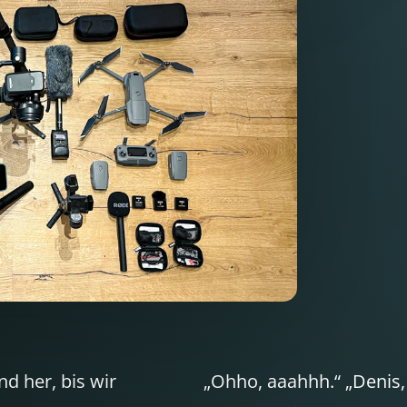
d her, bis wir
„Ohho, aaahhh.“ „Denis, w