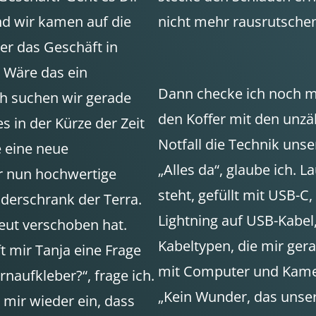
und wir kamen auf die
nicht mehr rausrutsche
er das Geschäft in
. Wäre das ein
Dann checke ich noch ma
ch suchen wir gerade
den Koffer mit den unzä
s in der Kürze der Zeit
Notfall die Technik unse
e eine neue
„Alles da“, glaube ich. 
r nun hochwertige
steht, gefüllt mit USB-C
eiderschrank der Terra.
Lightning auf USB-Kabel
eut verschoben hat.
Kabeltypen, die mir ger
t mir Tanja eine Frage
mit Computer und Kamer
arnaufkleber?“, frage ich.
„Kein Wunder, das unser
s mir wieder ein, dass