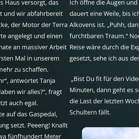
as Haus versorgt, das
Ich öffne die Augen und
 und wir abfahrbereit
dauert eine Weile, bis ic
cke, der Motor der Terra
Alkovens ist. „Puhh, dan
te angelegt und einen
furchtbaren Traum.“ No
nate an massiver Arbeit
Reise wäre durch die Ex
ersten Mal in unserem
gesetzt, sehe ich aus d
mehr zu schaffen.
„Bist Du fit für den Vid
hr“, antwortet Tanja
Minuten, dann geht es s
aben wir alles?“, fragt
die Last der letzten W
tzt auch egal.
Schultern fällt.
te auf das Gaspedal,
g setzt. Peeeng! Knallt
twa fünfhundert Meter