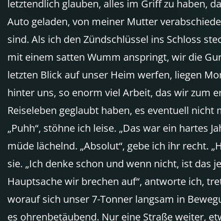
letztendlich glauben, alles im Griff zu haben, d
Auto geladen, von meiner Mutter verabschiedet
sind. Als ich den Zündschlüssel ins Schloss ste
mit einem satten Wumm anspringt, wir die Gur
letzten Blick auf unser Heim werfen, liegen Mo
hinter uns, so enorm viel Arbeit, das wir zum 
Reiseleben geglaubt haben, es eventuell nicht 
„Puhh“, stöhne ich leise. „Das war ein hartes Ja
müde lächelnd. „Absolut“, gebe ich ihr recht. „H
sie. „Ich denke schon und wenn nicht, ist das je
Hauptsache wir brechen auf“, antworte ich, tre
worauf sich unser 7-Tonner langsam in Bewegun
es ohrenbetäubend. Nur eine Straße weiter, e