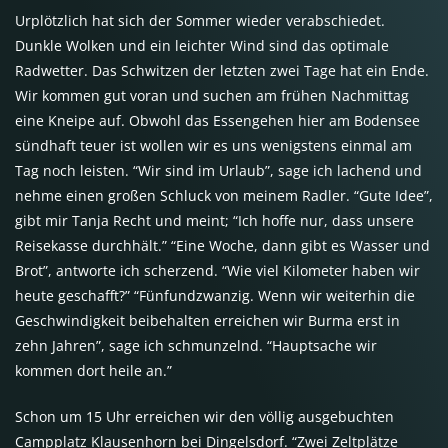
Urplötzlich hat sich der Sommer wieder verabschiedet.
Dunkle Wolken und ein leichter Wind sind das optimale
Radwetter. Das Schwitzen der letzten zwei Tage hat ein Ende.
Wir kommen gut voran und suchen am frühen Nachmittag
eine Kneipe auf. Obwohl das Essengehen hier am Bodensee
sündhaft teuer ist wollen wir es uns wenigstens einmal am
Tag noch leisten. “Wir sind im Urlaub”, sage ich lachend und
nehme einen großen Schluck von meinem Radler. “Gute Idee”,
gibt mir Tanja Recht und meint; “Ich hoffe nur, dass unsere
Reisekasse durchhält.” “Eine Woche, dann gibt es Wasser und
Brot”, antworte ich scherzend. “Wie viel Kilometer haben wir
heute geschafft?” “Fünfundzwanzig. Wenn wir weiterhin die
Geschwindigkeit beibehalten erreichen wir Burma erst in
zehn Jahren”, sage ich schmunzelnd. “Hauptsache wir
kommen dort heile an.”
Schon um 15 Uhr erreichen wir den völlig ausgebuchten
Campplatz Klausenhorn bei Dingelsdorf. “Zwei Zeltplätze