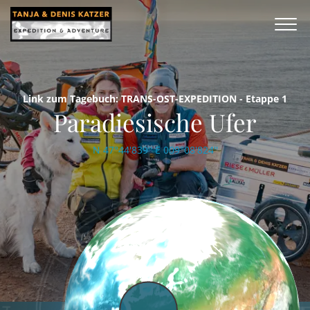
Link zum Tagebuch: TRANS-OST-EXPEDITION - Etappe 1
Paradiesische Ufer
N 47°44'839'' E 009°08'824''