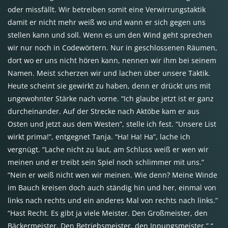
oder missfällt. Wir betreiben somit eine Verwirrungstaktik
damit er nicht mehr weiß wo und wann er sich gegen uns
stellen kann und soll. Wenn es um den Wind geht sprechen
wir nur noch in Codewörtern. Nur in geschlossenen Räumen,
dort wo er uns nicht hören kann, nennen wir ihm bei seinem
Namen. Meist scherzen wir und lachen über unsere Taktik.
Heute scheint sie gewirkt zu haben, denn er drückt uns mit
ungewohnter Stärke nach vorne. “Ich glaube jetzt ist er ganz
durcheinander. Auf der Strecke nach Aktöbe kam er aus
Osten und jetzt aus dem Westen”, stelle ich fest. “Unsere List
wirkt prima!”, entgegnet Tanja. “Ha! Ha! Ha”, lache ich
vergnügt. “Lache nicht zu laut, am Schluss weiß er wen wir
meinen und er treibt sein Spiel noch schlimmer mit uns.”
“Nein er weiß nicht wen wir meinen. Wie denn? Meine Winde
im Bauch kreisen doch auch ständig hin und her, einmal von
links nach rechts und ein anderes Mal von rechts nach links.”
“Hast Recht. Es gibt ja viele Meister. Den Großmeister, den
Bäckermeister, Den Betriebsmeister, den Innungsmeister.” “