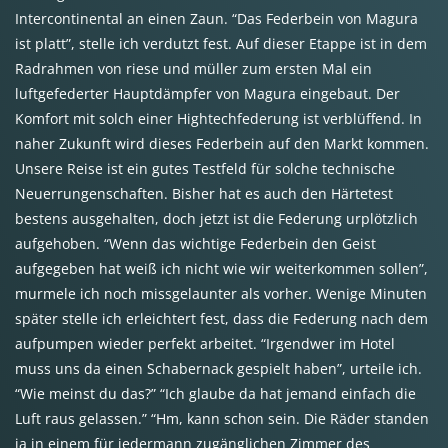
Intercontinental an einen Zaun. “Das Federbein von Magura
ist platt”, stelle ich verdutzt fest. Auf dieser Etappe ist in dem
Radrahmen von riese und müller zum ersten Mal ein
luftgefederter Hauptdämpfer von Magura eingebaut. Der
Komfort mit solch einer Hightechfederung ist verblüffend. In
naher Zukunft wird dieses Federbein auf den Markt kommen.
Unsere Reise ist ein gutes Testfeld für solche technische
Neuerrungenschaften. Bisher hat es auch den Härtetest
bestens ausgehalten, doch jetzt ist die Federung urplötzlich
aufgehoben. “Wenn das wichtige Federbein den Geist
aufgegeben hat weiß ich nicht wie wir weiterkommen sollen”,
murmele ich noch missgelaunter als vorher. Wenige Minuten
später stelle ich erleichtert fest, dass die Federung nach dem
aufpumpen wieder perfekt arbeitet. “Irgendwer im Hotel
muss uns da einen Schabernack gespielt haben”, urteile ich.
“Wie meinst du das?” “Ich glaube da hat jemand einfach die
Luft raus gelassen.” “Hm, kann schon sein. Die Räder standen
ja in einem für jedermann zugänglichen Zimmer des