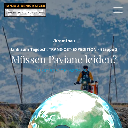
/Kromthau
Link zum Tagebch: TRANS-OST-EXPEDITION - Etappe 3
Müssen Paviane leiden?
N 50°15'28.1'' E 058°26'08.7''