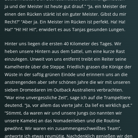
Ja und der Meister ist heute gut drauf.” “Ja, ein Meister der
einen den Rücken stärkt ist ein guter Meister. Gibst du mir
Recht?” “Aber ja. Ein Meister im Rücken ist perfekt. Ha! Ha!
Ha!” “Hi! Hi! Hi!”, erwidert es aus Tanjas gesunden Lungen.
Hinter uns liegen die ersten 40 Kilometer des Tages. Wir
heben unsere Hintern aus dem Sattel, um eine kurze Rast
einzulegen. Unweit von uns entfernt treibt ein Reiter seine
Kamelherde über die Steppe. Friedlich grasen die Könige der
Wüste in der saftig grünen Einöde und erinnern uns an die
anstrengenden aber sehr schönen Jahre die wir mit unseren
sieben Dromedaren im Outback Australiens verbrachten.
“War eine unvergessliche Zeit”, sage ich auf die Trampeltiere
deutend. “Ja, vor allem das vierte Jahr. Da lief es wirklich gut.”
“Stimmt, da waren wir und unsere Jungs (so nannten wir
unsere Kamele) an das Nomadenleben und die Routine
gewöhnt. Wir waren ein zusammengeschweißtes Team”,
antworte ich etwas reumütig. Nachdenklich genießen wir den