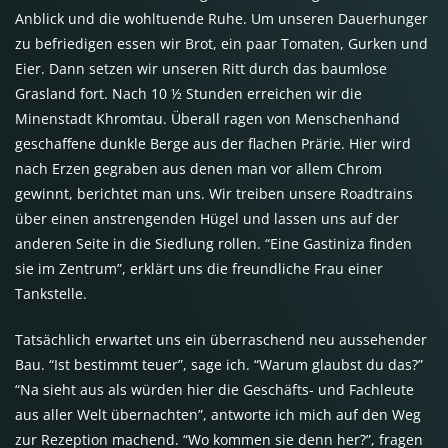
Anblick und die wohltuende Ruhe. Um unseren Dauerhunger
zu befriedigen essen wir Brot, ein paar Tomaten, Gurken und
Eier. Dann setzen wir unseren Ritt durch das baumlose
Grasland fort. Nach 10 ½ Stunden erreichen wir die
Minenstadt Khromtau. Überall ragen von Menschenhand
geschaffene dunkle Berge aus der flachen Prärie. Hier wird
nach Erzen gegraben aus denen man vor allem Chrom
gewinnt, berichtet man uns. Wir treiben unsere Roadtrains
über einen anstrengenden Hügel und lassen uns auf der
anderen Seite in die Siedlung rollen. “Eine Gastiniza finden
sie im Zentrum”, erklärt uns die freundliche Frau einer
Tankstelle.
Tatsächlich erwartet uns ein überraschend neu aussehender
Bau. “Ist bestimmt teuer”, sage ich. “Warum glaubst du das?”
“Na sieht aus als würden hier die Geschäfts- und Fachleute
aus aller Welt übernachten”, antworte ich mich auf den Weg
zur Rezeption machend. “Wo kommen sie denn her?”, fragen