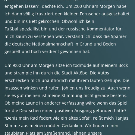
entgehen lassen”, dachte ich. Um 2:00 Uhr am Morgen habe
ich dann völlig frustriert den kleinen Fernseher ausgeschaltet
und bin ins Bett gekrochen. Obwohl ich kein
Fußballspeziallist bin und der russische Kommentator für
mich kaum zu verstehen war, verstand ich, dass die Spanier
die deutsche Nationalmannschaft in Grund und Boden
gespielt und hoch verdient gewonnen hat.
Um 9:00 Uhr am Morgen sitze ich todmüde auf meinem Bock
und strample ihn durch die Stadt Aktöbe. Die Autos
erschrecken mich unaufhörlich mit ihrem lauten Gehupe. Die
Insassen winken und rufen, johlen uns freudig zu. Auch wenn
sie es gut meinen ist meine Stimmung nicht gerade bestens.
Ob meine Laune in anderer Verfassung wäre wenn das Spiel
für die Deutschen einen positiven Ausgang gefunden hätte?
“Denis mein Rad federt wie ein altes Sofa!”, reißt mich Tanjas
Stimme aus meinen müden Gedanken. Wir finden einen
staubigen Platz am Straßenrand, lehnen unsere