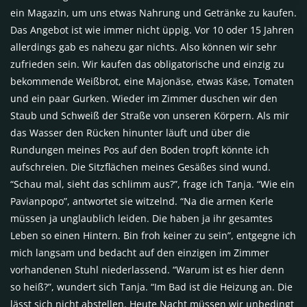
ein Magazin, um uns etwas Nahrung und Getränke zu kaufen.
Das Angebot ist wie immer nicht üppig. Vor 10 oder 15 Jahren
allerdings gab es nahezu gar nichts. Also können wir sehr
zufrieden sein. Wir kaufen das obligatorische und einzig zu
bekommende Weißbrot, eine Majonäse, etwas Käse, Tomaten
und ein paar Gurken. Wieder im Zimmer duschen wir den
Staub und Schweiß der Straße von unseren Körpern. Als mir
das Wasser den Rücken hinunter läuft und über die
Rundungen meines Pos auf den Boden tropft könnte ich
aufschreien. Die Sitzflächen meines Gesäßes sind wund.
“Schau mal, sieht das schlimm aus?”, frage ich Tanja. “Wie ein
Pavianpopo”, antwortet sie witzelnd. “Na die armen Kerle
müssen ja unglaublich leiden. Die haben ja ihr gesamtes
Leben so einen Hintern. Bin froh keiner zu sein”, entgegne ich
mich langsam und bedacht auf den einzigen im Zimmer
vorhandenen Stuhl niederlassend. “Warum ist es hier denn
so heiß?”, wundert sich Tanja. “Im Bad ist die Heizung an. Die
lässt sich nicht abstellen. Heute Nacht müssen wir unbedingt