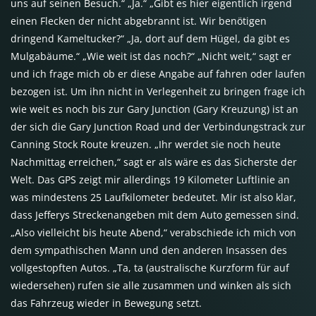
uns auf seinen Besuch.“ „Ja.“ „Gibt es hier eigentlich irgend
einen Flecken der nicht abgebrannt ist. Wir benötigen
dringend Kameltucker?“ „Ja, dort auf dem Hügel, da gibt es
Mulgabäume.“ „Wie weit ist das noch?“ „Nicht weit,“ sagt er
und ich frage mich ob er diese Angabe auf fahren oder laufen
bezogen ist. Um ihn nicht in Verlegenheit zu bringen frage ich
wie weit es noch bis zur Gary Junction (Gary Kreuzung) ist an
der sich die Gary Junction Road und der Verbindungstrack zur
Canning Stock Route kreuzen. „Ihr werdet sie noch heute
Nachmittag erreichen,“ sagt er als wäre es das Sicherste der
Welt. Das
GPS
zeigt mir allerdings 19 Kilometer Luftlinie an
was mindestens 25 Laufkilometer bedeutet. Mir ist also klar,
dass Jefferys Streckenangeben mit dem Auto gemessen sind.
„Also vielleicht bis heute Abend,“ verabschiede ich mich von
dem sympathischen Mann und den anderen Insassen des
vollgestopften Autos. „Ta, ta (australische Kurzform für auf
wiedersehen) rufen sie alle zusammen und winken als sich
das Fahrzeug wieder in Bewegung setzt.