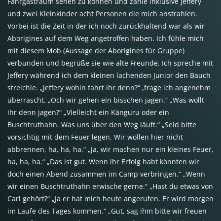
Fahrgastraum sehen zu können und zähle inklusive Jeffery
und zwei Kleinkinder acht Personen die mich anstrahlen.
Vorbei ist die Zeit in der ich noch zurückhaltend war als wir
Aborigines auf dem Weg angetroffen haben. Ich fühle mich
mit diesem Mob (Aussage der Aborigines für Gruppe)
verbunden und begrüße sie wie alte Freunde. Ich spreche mit
Jeffery während ich dem kleinen lachenden Junior den Bauch
streichle. „Jeffery wohin fahrt ihr denn?“ ,frage ich angenehm
überrascht. „Och wir gehen ein bisschen jagen.“ „Was wollt
ihr denn jagen?“ „Vielleicht ein Känguru oder ein
Buschtruthahn. Was uns über den Weg läuft.“ „Seid bitte
vorsichtig mit dem Feuer legen. Wir wollen hier nicht
abbrennen, ha, ha, ha.“ „Ja, wir machen nur ein kleines Feuer,
ha, ha, ha.“ „Das ist gut. Wenn ihr Erfolg habt könnten wir
doch einen Abend zusammen im Camp verbringen.“ „Wenn
wir einen Buschtruthahn erwische gerne.“ „Hast du etwas von
Carl gehört?“ „Ja er hat mich heute angerufen. Er wird morgen
im Laufe des Tages kommen.“ „Gut, sag ihm bitte wir freuen