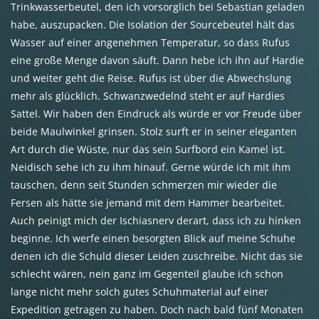
Trinkwasserbeutel, den ich vorsorglich bei Sebastian geladen
habe, auszupacken. Die Isolation der Sourcebeutel hält das
Wasser auf einer angenehmen Temperatur, so dass Rufus
eine große Menge davon säuft. Dann hebe ich ihn auf Hardie
und weiter geht die Reise. Rufus ist über die Abwechslung
mehr als glücklich. Schwanzwedelnd steht er auf Hardies
Sattel. Wir haben den Eindruck als würde er vor Freude über
beide Maulwinkel grinsen. Stolz surft er in seiner eleganten
Art durch die Wüste, nur das sein Surfbord ein Kamel ist.
Neidisch sehe ich zu ihm hinauf. Gerne würde ich mit ihm
tauschen, denn seit Stunden schmerzen mir wieder die
Fersen als hätte sie jemand mit dem Hammer bearbeitet.
Auch peinigt mich der Ischiasnerv derart, dass ich zu hinken
beginne. Ich werfe einen besorgten Blick auf meine Schuhe
denen ich die Schuld dieser Leiden zuschreibe. Nicht das sie
schlecht wären, nein ganz im Gegenteil glaube ich schon
lange nicht mehr solch gutes Schuhmaterial auf einer
Expedition getragen zu haben. Doch nach bald fünf Monaten