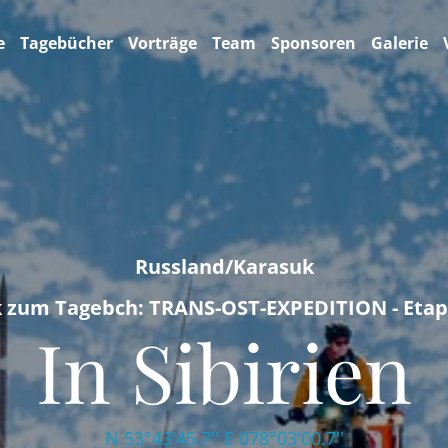
e
Tagebücher
Vorträge
Team
Sponsoren
Galerie
Russland/Karasuk
k zum Tagebch: TRANS-OST-EXPEDITION - Etap
In Sibirien
N 53°43'45.7'' E 078°03'00.7''