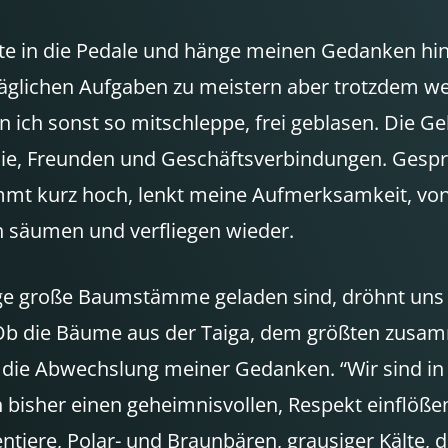
te in die Pedale und hänge meinen Gedanken hinte
 täglichen Aufgaben zu meistern aber trotzdem w
 ich sonst so mitschleppe, frei geblasen. Die Geh
ilie, Freunden und Geschäftsverbindungen. Gespr
mmt kurz hoch, lenkt meine Aufmerksamkeit, vo
hn säumen und verfliegen wieder.
ge große Baumstämme geladen sind, dröhnt uns e
 “Ob die Bäume aus der Taiga, dem größten zus
ie Abwechslung meiner Gedanken. “Wir sind in Sib
ich bisher einen geheimnisvollen, Respekt einflöß
entiere, Polar- und Braunbären, grausiger Kälte