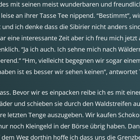
ndes mit seinen meist wunderbaren und freundli
ja leise an ihrer Tasse Tee nippend. “Bestimmt”,
d ich denke dass die Sibirier nicht anders sind”,
ar eine interessante Zeit aber ich freu mich jetz
enklich. “Ja ich auch. Ich sehne mich nach Wälde
ierend.” “Hm, vielleicht begegnen wir sogar eine
 haben ist es besser wir sehen keinen”, antwortet 
ass. Bevor wir es einpacken reibe ich es mit ei
äder und schieben sie durch den Waldstreifen au
 letzten Tenge auszugeben. Wir kaufen Schokorieg
ur noch Kleingeld in der Börse übrig haben. Dan
Auf dem Weg dorthin hoffe ich dass uns die Grenz