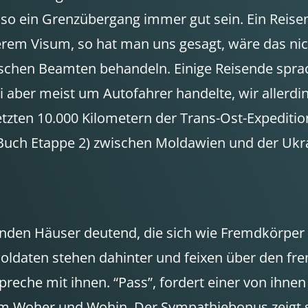
ein Grenzübergang immer gut sein. Ein Reisend
rem Visum, so hat man uns gesagt, wäre das nich
sischen Beamten behandeln. Einige Reisende spr
ei aber meist um Autofahrer handelte, wir allerdi
zten 10.000 Kilometern der Trans-Ost-Expeditio
(Buch Etappe 2) zwischen Moldawien und der Ukr
ehenden Häuser deutend, die sich wie Fremdkörper
Soldaten stehen dahinter und feixen über den fr
reche mit ihnen. “Pass”, fordert einer von ihnen
 Woher und Wohin. Der Sympathiebonus zeigt se