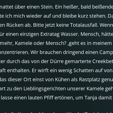
mattet über einen Stein. Ein heißer, bald beißen
te ich mich wieder auf und bleibe kurz stehen. D
 Rücken ab. Bitte jetzt keine Totalausfall. Wen
al für einen einzigen Extratag Wasser. Mensch, 
 mehr, Kamele oder Mensch? ,geht es in meinem G
entrieren. Wir brauchen dringend einen Camppla
r durch das von der Dürre gemarterte Creekbett.
t enthalten. Er wirft ein wenig Schatten auf vo
das dieser Ort einst von Kühen als Rastplatz gen
art zu den Lieblingsgerichten unserer Kamele geh
 lasse einen lauten Pfiff ertönen, um Tanja dami