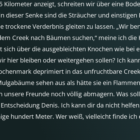
 Kilometer anzeigt, schreiten wir über eine Bode
st in dieser Senke sind die Sträucher und einsti
ie trockene Verderbnis gleiten zu lassen. „Wir b
s in dem Creek nach Bäumen suchen,“ meine ich d
 sich über die ausgebleichten Knochen wie bei 
b wir hier bleiben oder weitergehen sollen? Ich 
 Knochenmark deprimiert in das unfruchtbare Creek
 Mulgabäume sehen aus als hätte sie ein Flamme
n unsere Freunde noch völlig abmagern. Was sol
 Entscheidung Denis. Ich kann dir da nicht helfen
nige hundert Meter. Wer weiß, vielleicht finde ic