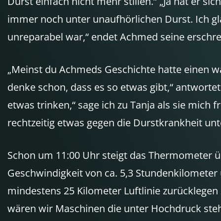
Durst einfach nicht mehr stillen.“ „Ja hat er sic
immer noch unter unaufhörlichen Durst. Ich g
unreparabel war,“ endet Achmed seine erschr
„Meinst du Achmeds Geschichte hatte einen wa
denke schon, dass es so etwas gibt,“ antwortet
etwas trinken,“ sage ich zu Tanja als sie mich
rechtzeitig etwas gegen die Durstkrankheit unt
Schon um 11:00 Uhr steigt das Thermometer übe
Geschwindigkeit von ca. 5,3 Stundenkilometer
mindestens 25 Kilometer Luftlinie zurücklegen 
wären wir Maschinen die unter Hochdruck steh