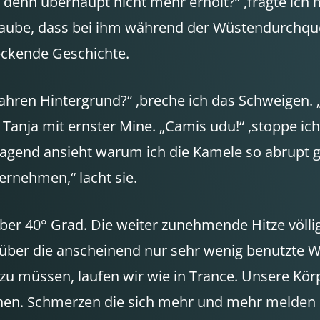
h denn überhaupt nicht mehr erholt?“ ,fragte ich m
laube, dass bei ihm während der Wüstendurchqu
eckende Geschichte.
hren Hintergrund?“ ,breche ich das Schweigen. 
 Tanja mit ernster Mine. „Camis udu!“ ,stoppe i
 fragend ansieht warum ich die Kamele so abrupt
ernehmen,“ lacht sie.
r 40° Grad. Die weiter zunehmende Hitze völlig
 über die anscheinend nur sehr wenig benutzte 
zu müssen, laufen wir wie in Trance. Unsere Körpe
en. Schmerzen die sich mehr und mehr melden ign