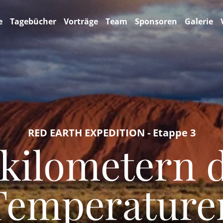
e
Tagebücher
Vorträge
Team
Sponsoren
Galerie
RED EARTH EXPEDITION - Etappe 3
fkilometern 
Temperature