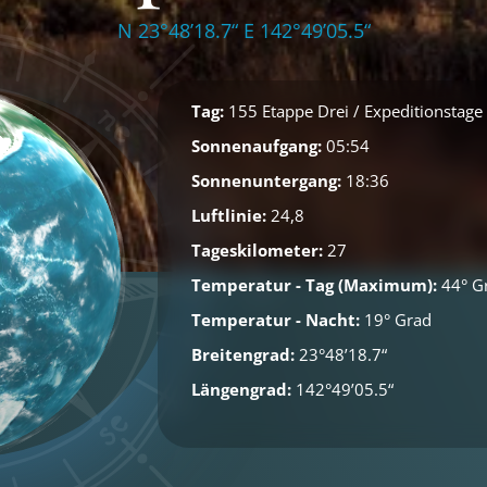
N 23°48’18.7“ E 142°49’05.5“
Tag:
155 Etappe Drei / Expeditionstag
Sonnenaufgang:
05:54
Sonnenuntergang:
18:36
Luftlinie:
24,8
Tageskilometer:
27
Temperatur - Tag (Maximum):
44° Gr
Temperatur - Nacht:
19° Grad
Breitengrad:
23°48’18.7“
Längengrad:
142°49’05.5“