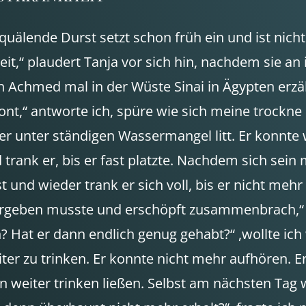
uälende Durst setzt schon früh ein und ist nicht 
t,“ plaudert Tanja vor sich hin, nachdem sie an
Achmed mal in der Wüste Sinai in Ägypten erzählt
chont,“ antworte ich, spüre wie sich meine troc
 unter ständigen Wassermangel litt. Er konnte 
d trank er, bis er fast platzte. Nachdem sich sei
und wieder trank er sich voll, bis er nicht mehr
bergeben musste und erschöpft zusammenbrach,“ e
at er dann endlich genug gehabt?“ ,wollte ich 
ter zu trinken. Er konnte nicht mehr aufhören. 
hn weiter trinken ließen. Selbst am nächsten Tag 