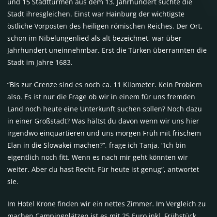
und 15 Stadttürmen aus dem 13. Jahrhundert suchte die
Stadt ihresgleichen. Einst war Hainburg der wichtigste
östliche Vorposten des heiligen römischen Reiches. Der Ort,
schon im Nibelungenlied als alt bezeichnet, war über
Jahrhundert uneinnehmbar. Erst die Türken überrannten die
Stadt im Jahre 1683.
“Bis zur Grenze sind es noch ca. 11 Kilometer. Kein Problem
also. Es ist nur die Frage ob wir in einem für uns fremden
Land noch heute eine Unterkunft suchen sollen? Noch dazu
in einer Großstadt? Was hältst du davon wenn wir uns hier
irgendwo einquartieren und uns morgen Früh mit frischem
Elan in die Slowakei machen?”, frage ich Tanja. “Ich bin
eigentlich noch fitt. Wenn es nach mir geht könnten wir
weiter. Aber du hast Recht. Für heute ist genug”, antwortet
sie.
Im Hotel Krone finden wir ein nettes Zimmer. Im Vergleich zu
machen Campingplätzen ist es mit 25 Euro inkl. Frühstück