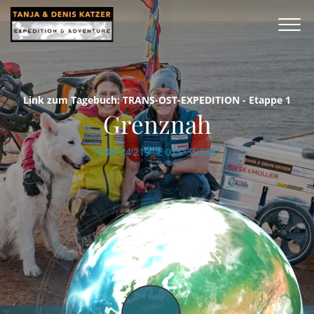
Link zum Tagebuch: TRANS-OST-EXPEDITION - Etappe 1
Grenznah
N 48°24'219'' E 015°35'535''