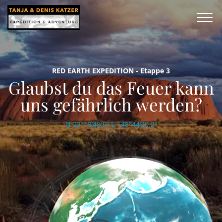
RED EARTH EXPEDITION - Etappe 3
Glaubst du das Feuer kann
uns gefährlich werden?
N 23°18’48.6“ E 148°44’20.2“