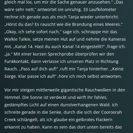
gleich mal los, um mir die Sache genauer anzusehen.“ „Das
wäre sehr nett,“ antwortet sie unruhig. 33 Laufkilometer
rechne ich gerade aus als mich Tanja wieder unterbricht.
„Hörst du das? Es rauscht wie die Brandung eines Meeres.“
„Okay, ich sehe sofort nach,“ sage ich, schnappe mir das
Walkie Talkie, setze meinen Hut auf und nehme die Kameras
mit. „Kanal 14. Hast du auch Kanal 14 eingestellt?“ ,frage ich.
„Ja.“ Mit einer kurzen Sprechprobe überprüfen wir den
Funkkontakt, dann verlasse ich unseren Platz in Richtung
Rauch. „Pass auf dich auf!“ ,ruft mir Tanja hinterher. „Keine
Sorge. Klar passe ich auf!“ ,höre ich mich selbst antworten.
Vor mir steigen mittlerweile gigantische Rauchwolken in den
Himmel. Die Sonne ist verdeckt und wirft ihr fahles,
gedämpftes Licht auf einen dunstverhangenen Wald. Ich
schreite gerade in die Senke, durch die sich der Cooroorah
Creek schlängelt, als ich glaube ein gelbrotes Flackern
erkannt zu haben. Kann es sein das dort unten bereits das