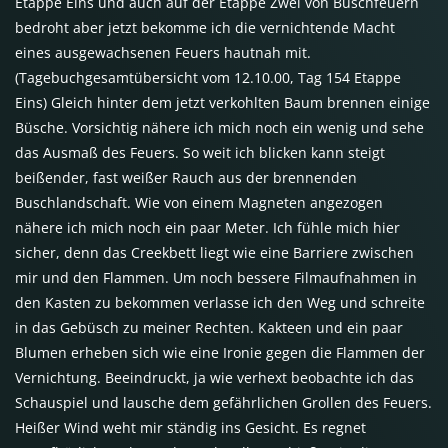
Etappe Eins und auch auf der Etappe Zwei von Buschfeuern
bedroht aber jetzt bekomme ich die vernichtende Macht
eines ausgewachsenen Feuers hautnah mit.
(Tagebuchgesamtübersicht vom 12.10.00, Tag 154 Etappe
Eins) Gleich hinter dem jetzt verkohlten Baum brennen einige
Büsche. Vorsichtig nähere ich mich noch ein wenig und sehe
das Ausmaß des Feuers. So weit ich blicken kann steigt
beißender, fast weißer Rauch aus der brennenden
Buschlandschaft. Wie von einem Magneten angezogen
nähere ich mich noch ein paar Meter. Ich fühle mich hier
sicher, denn das Creekbett liegt wie eine Barriere zwischen
mir und den Flammen. Um noch bessere Filmaufnahmen in
den Kasten zu bekommen verlasse ich den Weg und schreite
in das Gebüsch zu meiner Rechten. Kakteen und ein paar
Blumen erheben sich wie eine Ironie gegen die Flammen der
Vernichtung. Beeindruckt, ja wie verhext beobachte ich das
Schauspiel und lausche dem gefährlichen Grollen des Feuers.
Heißer Wind weht mir ständig ins Gesicht. Es regnet