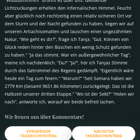
“Wuuuummmm!” dröhnt es über uns. Gleißende
Lichtzuckungen erhellen den infernalischen Himmel. Feucht
aber glücklich noch rechtzeitig einen relativ sicheren Ort vor
dem Sturm und der Nacht gefunden zu haben, liegen wir auf
unseren Artiachisomatten und lauschen einer ungezähmten
Natur. “Wie geht es dir?”, frage ich Tanja. “Gut. Können von
Glück reden hinter den Büschen ein wenig Schutz gefunden
zu haben.” “Ja das stimmt. War ein außergewöhnlicher Tag”,
meine ich nachdenklich. “Du?” “Ja?”, hör ich Tanjas Stimme
durch das Getrommel des Regens gedämpft. “Eigentlich wäre
heute ein Tag zum feiern.” “Warum?” “Seit Samara haben wir
2779 Km (Gesamt 9651.86 Kilometer) zurückgelegt. Das ist die
Halbzeit unserer dritten Etappe.” “Wo ist der Sekt?” “Holen wir
nach”, antworte ich, worauf wir beide befreit lachen.
Wir freuen uns über Kommentare!
VORHERIGER
NÄCHSTER
TAGEBUCHEINTRAG
TAGEBUCHEINTRAG