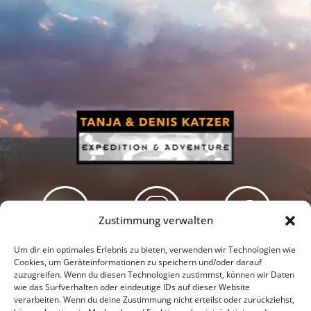
Zustimmung verwalten
Newsletter
Podcast
Facebook
Um dir ein optimales Erlebnis zu bieten, verwenden wir Technologien wie
Cookies, um Geräteinformationen zu speichern und/oder darauf
zuzugreifen. Wenn du diesen Technologien zustimmst, können wir Daten
wie das Surfverhalten oder eindeutige IDs auf dieser Website
verarbeiten. Wenn du deine Zustimmung nicht erteilst oder zurückziehst,