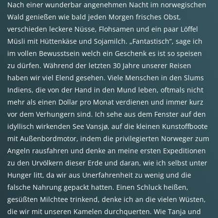
Nach einer wunderbar angenehmen Nacht im norwegischen
Wald genießen wie bald jeden Morgen frisches Obst,
verschieden leckere Nüsse, Flohsamen und ein paar Löffel
Müsli mit Hüttenkäse und Sojamilch. „Fantastisch“, sage ich
im vollen Bewusstsein welch ein Geschenk es ist so speisen
zu dürfen. Während der letzten 30 Jahre unserer Reisen
haben wir viel Elend gesehen. Viele Menschen in den Slums
Indiens, die von der Hand in den Mund leben, oftmals nicht
mehr als einen Dollar pro Monat verdienen und immer kurz
vor dem Verhungern sind. Ich sehe aus dem Fenster auf den
idyllisch wirkenden See Vansjø, auf die kleinen Kunstoffboote
mit Außenbordmotor, indem die privilegierten Norweger zum
Angeln rausfahren und denke an meine ersten Expeditionen
zu den Urvölkern dieser Erde und daran, wie ich selbst unter
Hunger litt, da wir aus Unerfahrenheit zu wenig und die
falsche Nahrung gepackt hatten. Einen Schluck heißen,
gesüßten Milchtee trinkend, denke ich an die vielen Wüsten,
die wir mit unseren Kamelen durchquerten. Wie Tanja und