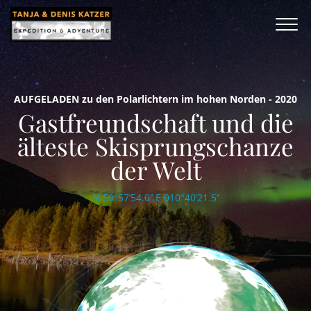
AUFGELADEN zu den Polarlichtern im hohen Norden - 2020
Gastfreundschaft und die
älteste Skisprungschanze
der Welt
N 59°57’54.0’’ E 010°40’21.5’’