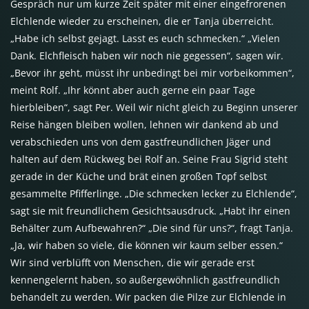
Gespräch nur um kurze Zeit später mit einer eingefrorenen
Elchlende wieder zu erscheinen, die er Tanja überreicht.
„Habe ich selbst gejagt. Lasst es euch schmecken.“ „Vielen
Dank. Elchfleisch haben wir noch nie gegessen“, sagen wir.
„Bevor ihr geht, müsst ihr unbedingt bei mir vorbeikommen“,
meint Rolf. „Ihr könnt aber auch gerne ein paar Tage
hierbleiben“, sagt Per. Weil wir nicht gleich zu Beginn unserer
Reise hängen bleiben wollen, lehnen wir dankend ab und
verabschieden uns von dem gastfreundlichen Jäger und
halten auf dem Rückweg bei Rolf an. Seine Frau Sigrid steht
gerade in der Küche und brät einen großen Topf selbst
gesammelte Pfifferlinge. „Die schmecken lecker zu Elchlende“,
sagt sie mit freundlichem Gesichtsausdruck. „Habt ihr einen
Behälter zum Aufbewahren?“ „Die sind für uns?“, fragt Tanja.
„Ja, wir haben so viele, die können wir kaum selber essen.“
Wir sind verblüfft von Menschen, die wir gerade erst
kennengelernt haben, so außergewöhnlich gastfreundlich
behandelt zu werden. Wir packen die Pilze zur Elchlende in