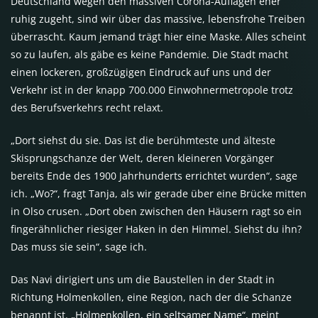
Deutschland wegen den massiven Corona-Auflagen eher
ruhig zugeht, sind wir über das massive, lebensfrohe Treiben
überrascht. Kaum jemand trägt hier eine Maske. Alles scheint
so zu laufen, als gäbe es keine Pandemie. Die Stadt macht
einen lockeren, großzügigen Eindruck auf uns und der
Verkehr ist in der knapp 700.000 Einwohnermetropole trotz
des Berufsverkehrs recht relaxt.
„Dort siehst du sie. Das ist die berühmteste und älteste
Skisprungschanze der Welt, deren kleineren Vorgänger
bereits Ende des 1900 Jahrhunderts errichtet wurden“, sage
ich. „Wo?“, fragt Tanja, als wir gerade über eine Brücke mitten
in Olso crusen. „Dort oben zwischen den Häusern ragt so ein
fingerähnlicher riesiger Haken in den Himmel. Siehst du ihn?
Das muss sie sein“, sage ich.
Das Navi dirigiert uns um die Baustellen in der Stadt in
Richtung Holmenkollen, eine Region, nach der die Schanze
benannt ist. „Holmenkollen, ein seltsamer Name“, meint