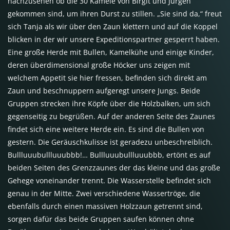
nachzusehen ob die 30 Kamele von Birgit und Jürgen
gekommen sind, um ihren Durst zu stillen. „Sie sind da,“ freut
sich Tanja als wir über den Zaun klettern und auf die Koppel
blicken in der wir unsere Expeditionspartner gesperrt haben.
Eine große Herde mit Bullen, Kamelkühe und einige Kinder,
deren überdimensional große Höcker uns zeigen mit
welchem Appetit sie hier fressen, befinden sich direkt am
Zaun und beschnuppern aufgeregt unsere Jungs. Beide
Gruppen strecken ihre Köpfe über die Holzbalken, um sich
gegenseitig zu begrüßen. Auf der anderen Seite des Zaunes
findet sich eine weitere Herde ein. Es sind die Bullen von
gestern. Die Geräuschkulisse ist geradezu unbeschreiblich.
Bullluuubullluuubbb!… Bullluuubullluuubbb, ertönt es auf
beiden Seiten des Grenzzaunes der das kleine und das große
Gehege voneinander trennt. Die Wasserstelle befindet sich
genau in der Mitte. Zwei verschiedene Wassertröge, die
ebenfalls durch einen massiven Holzzaun getrennt sind,
sorgen dafür das beide Gruppen saufen können ohne