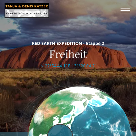
RED EARTH EXPEDITION - Etappe 2
Freiheit
N 22°54’44.1’’ E 131°20’04.2’’