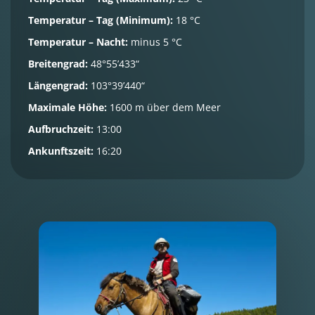
Temperatur – Tag (Minimum):
18 °C
Temperatur – Nacht:
minus 5 °C
Breitengrad:
48°55’433“
Längengrad:
103°39’440“
Maximale Höhe:
1600 m über dem Meer
Aufbruchzeit:
13:00
Ankunftszeit:
16:20