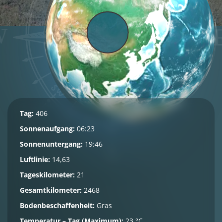
Tag:
406
Sonnenaufgang:
06:23
Sonnenuntergang:
19:46
Luftlinie:
14,63
Tageskilometer:
21
Gesamtkilometer:
2468
Bodenbeschaffenheit:
Gras
Temperatur – Tag (Maximum):
23 °C