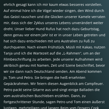
ehrlich gesagt kann ich mir kaum etwas besseres vorstellen.
Auf einmal höre ich die Vögel wieder singen, den Wind durch
das Geäst rauschen und die Glocken unserer Kamele verraten
mir, dass sich der Zyklus unseres Lebens unverändert weiter
dreht. Unser lieber Hund Rufus hat noch dazu Geburtstag,
denn genau vor einem Jahr ist er in unser Leben getreten und
hat sich dazu entschieden mit uns Australien zu Fuß zu
durchqueren. Nach einem Frühstück, Müsli mit Kakao, nutzen
Tanja und ich die Wartezeit auf die „L-Rahmen“, um an der
Filmbeschriftung zu arbeiten. Jede unserer Aufnahmen wird
akribisch genau mit Namen, Zeit und Szene beschriftet, bevor
wir sie dann nach Deutschland senden. Am Abend kommen
Jo, Tom und Petro. Sie bringen die heiß ersehnten
Gepäckrahmen. Wir feiern diesen Augenblick am Campfeuer.
Petro packt seine Gitarre aus und singt einige Balladen die
vom australischen Buschleben erzählen. Dann, zu
fortgeschrittener Stunde, sagen Petro und Tom einen äußerst
lustigen, mehrteiligen und langen Reim vom Drovers Cook