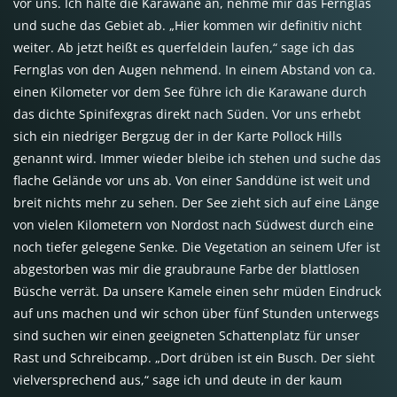
vor uns. Ich halte die Karawane an, nehme mir das Fernglas
und suche das Gebiet ab. „Hier kommen wir definitiv nicht
weiter. Ab jetzt heißt es querfeldein laufen,“ sage ich das
Fernglas von den Augen nehmend. In einem Abstand von ca.
einen Kilometer vor dem See führe ich die Karawane durch
das dichte Spinifexgras direkt nach Süden. Vor uns erhebt
sich ein niedriger Bergzug der in der Karte Pollock Hills
genannt wird. Immer wieder bleibe ich stehen und suche das
flache Gelände vor uns ab. Von einer Sanddüne ist weit und
breit nichts mehr zu sehen. Der See zieht sich auf eine Länge
von vielen Kilometern von Nordost nach Südwest durch eine
noch tiefer gelegene Senke. Die Vegetation an seinem Ufer ist
abgestorben was mir die graubraune Farbe der blattlosen
Büsche verrät. Da unsere Kamele einen sehr müden Eindruck
auf uns machen und wir schon über fünf Stunden unterwegs
sind suchen wir einen geeigneten Schattenplatz für unser
Rast und Schreibcamp. „Dort drüben ist ein Busch. Der sieht
vielversprechend aus,“ sage ich und deute in der kaum