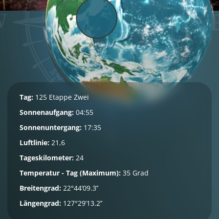
Tag:
125 Etappe Zwei
Sonnenaufgang:
04:55
Sonnenuntergang:
17:35
Luftlinie:
21,6
Tageskilometer:
24
Temperatur - Tag (Maximum):
35 Grad
Breitengrad:
22°44’09.3’’
Längengrad:
127°29’13.2’’