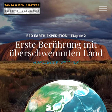
RED EARTH EXPEDITION - Etappe 2
Erste Berührung mit
überschwemmten Land
N 22°44’09.3’’ E 127°29’13.2’’