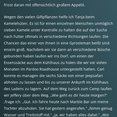
frisst daran mit offensichtlich großem Appetit.
Wegen den vielen Giftpflanzen helfe ich Tanja beim
Kamelehüten. Es ist für einen einzelnen Menschen unmöglich
sieben Kamele unter Kontrolle zu halten die auf der Suche
nach Futter oftmals in verschiedene Richtungen laufen. Die
Chancen das einer von ihnen in eine Gyrosteman beißt sind
enorm groß. Nachdem wir sie dann an verschiedene Büsche
gebunden haben laufen wir ins Dorf, um einen der
Essenssäcke aus dem Kühlhaus zu holen die wir vor vielen
Monaten im Pardoo Roadhouse untergestellt hatten. Carl
konnte es managen die sechs Säcke von einer Jeepsafari
abholen zu lassen und bis zu unserer Ankunft im Kühlhaus
des Ladens zu lagern. Auf dem Weg zurück zum Camp laufen
wir Jeffery über dem Weg. „Wie geht es dir heute morgen?“
,frage ich. „Gut. Ich fahre heute nach Marble Bar um meine
Tochter abzuholen. Sie hat gestern angerufen.“ „Nimm genug
Wasser und Treibstoff mit.“ „Ja, wir haben alles dabei.“ „Wie