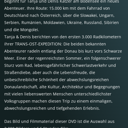
beginnt für Tanja und Denis Katzer am Bodensee ein neues
Abenteuer. Ihre Route: 15.000 km mit dem Fahrrad von
Deutschland nach Österreich, über die Slowakei, Ungarn,
Serbien, Rumänien, Moldawien, Ukraine, Russland, Sibirien
und die Mongolei.
Tanja & Denis berichten von den ersten 3.000 Radkilometern
ihrer TRANS-OST-EXPEDITION: Die beiden bekannten
Abenteurer radeln entlang der Donau bis kurz vors Schwarze
Meer. Einer der regenreichsten Sommer, ein folgenschwerer
Sturz vom Rad, lebensgefährlicher Schwerlastverkehr und
Straßendiebe, aber auch die Lebensfreude, die
unbeschreibliche Schönheit der abwechslungsreichen
Donaulandschaft, alte Kultur, Architektur und Begegnungen
mit vielen liebenswerten Menschen unterschiedlichster
Volksgruppen machen diesen Trip zu einem einmaligen,
abwechslungsreichen und tiefgehenden Erlebnis.
Das Bild und Filmmaterial dieser DVD ist die Auswahl aus