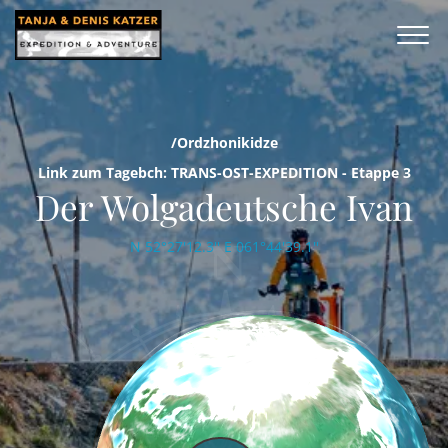
/Ordzhonikidze
Link zum Tagebch: TRANS-OST-EXPEDITION - Etappe 3
Der Wolgadeutsche Ivan
N 52°27'12.3'' E 061°44'39.1''