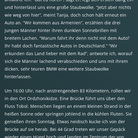
und hinterlässt uns eine große Staubwolke. “Jetzt aber nichts
wie weg von hier”, meint Tanja, doch schon hält erneut ein
Auto an. “Wir kommen aus Armenien”, erzählen die drei
jungen Männer hinter ihren dunklen Sonnebrillen mit
breitem Lachen. “Warum fahrt ihr denn nicht mit dem Auto?
Ihr habt doch fantastische Autos in Deutschland.” “Wir
erkunden das Land lieber mit dem Rad”, antworte ich, worauf
sich die Männer lachend verabschieden und uns mit ihrem
dicken, sehr teuren
BMW
eine weitere Staubwolke
hinterlassen.
Um 16:00 Uhr, nach anstrengenden 83 Kilometern, rollen wir
in den Ort Ordzhonikidze. Eine Brücke führt uns über den
Fluss Tobol. Menschen liegen an einem kleinen Strand in der
heißen Sonne oder springen johlend in die kühlen Fluten. Sie
genießen ihren Sonntag. Etwas neidisch kucke ich von der
Brücke auf sie herab. Bei 44 Grad treten wir unser Gepäck
wieder einen Hügel hoch und landen im Zentrum der von