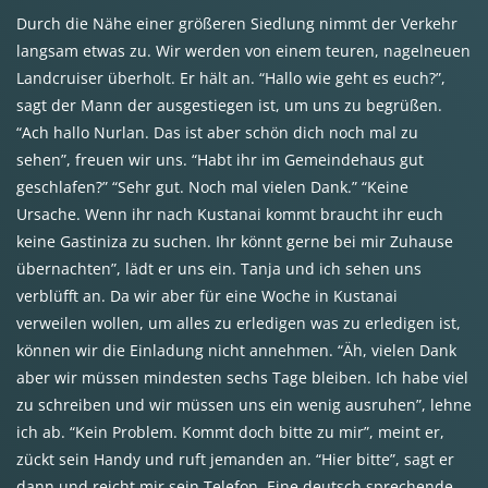
Durch die Nähe einer größeren Siedlung nimmt der Verkehr
langsam etwas zu. Wir werden von einem teuren, nagelneuen
Landcruiser überholt. Er hält an. “Hallo wie geht es euch?”,
sagt der Mann der ausgestiegen ist, um uns zu begrüßen.
“Ach hallo Nurlan. Das ist aber schön dich noch mal zu
sehen”, freuen wir uns. “Habt ihr im Gemeindehaus gut
geschlafen?” “Sehr gut. Noch mal vielen Dank.” “Keine
Ursache. Wenn ihr nach Kustanai kommt braucht ihr euch
keine Gastiniza zu suchen. Ihr könnt gerne bei mir Zuhause
übernachten”, lädt er uns ein. Tanja und ich sehen uns
verblüfft an. Da wir aber für eine Woche in Kustanai
verweilen wollen, um alles zu erledigen was zu erledigen ist,
können wir die Einladung nicht annehmen. “Äh, vielen Dank
aber wir müssen mindesten sechs Tage bleiben. Ich habe viel
zu schreiben und wir müssen uns ein wenig ausruhen”, lehne
ich ab. “Kein Problem. Kommt doch bitte zu mir”, meint er,
zückt sein Handy und ruft jemanden an. “Hier bitte”, sagt er
dann und reicht mir sein Telefon. Eine deutsch sprechende