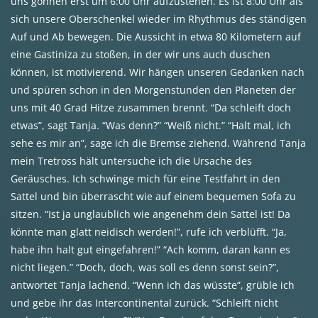
uns gönnen erst um 6:00 Uhr aufzustehen. Es ist 8:00 Uhr als
sich unsere Oberschenkel wieder im Rhythmus des ständigen
Auf und Ab bewegen. Die Aussicht in etwa 80 Kilometern auf
eine Gastiniza zu stoßen, in der wir uns auch duschen
können, ist motivierend. Wir hängen unseren Gedanken nach
und spüren schon in den Morgenstunden den Planeten der
uns mit 40 Grad Hitze zusammen brennt. “Da schleift doch
etwas”, sagt Tanja. “Was denn?” “Weiß nicht.” “Halt mal, ich
sehe es mir an”, sage ich die Bremse ziehend. Während Tanja
mein Tretross hält untersuche ich die Ursache des
Geräusches. Ich schwinge mich für eine Testfahrt in den
Sattel und bin überrascht wie auf einem bequemen Sofa zu
sitzen. “Ist ja unglaublich wie angenehm dein Sattel ist! Da
könnte man glatt neidisch werden!”, rufe ich verblüfft. “Ja,
habe ihn halt gut eingefahren!” “Ach komm, daran kann es
nicht liegen.” “Doch, doch, was soll es denn sonst sein?”,
antwortet Tanja lachend. “Wenn ich das wüsste”, grüble ich
und gebe ihr das Intercontinental zurück. “Schleift nicht