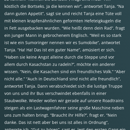
köstlich die Bortseks. Ja die kennen wir”, antwortet Tanja. “Na
dann guten Appetit”, sagt sie und reicht Tanja eine Tüte voll
mit kleinen krapfenähnlichen geformten Hefeteigkugeln die
in Fett ausgebacken wurden. “Wie heißt denn dein Rad”, fragt
ein junger Mann in gebrochenem Englisch. “Weil es so stark
ist wie ein Sumoringer nennen wir es Sumobike”, antwortet
Tanja. “Ha! Ha! Das ist ein guter Name”, amüsiert er sich.
“Haben sie keine Angst alleine durch die Steppe und vor
allem durch Kasachstan zu radeln?”, möchte ein anderer
wissen. “Nein, die Kasachen sind ein freundliches Volk.” “Aber
nicht alle.” “Auch in Deutschland sind nicht alle freundlich”,
antwortet Tanja. Dann verabschiedet sich die lustige Truppe
von uns und ihr Bus verschwindet ebenfalls in einer
Staubwolke. Wieder wollen wir gerade auf unsere Roadtrains
steigen als ein Lastwagenfahrer seine große Maschine neben
uns zum halten bringt. “Braucht ihr Hilfe?”, fragt er. “Nein
danke. Das ist nett aber bei uns ist alles in Ordnung”,
antworte ich. “Gut zu hören”, sagt er, legt den ersten Gang ein