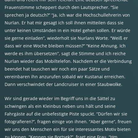
Frauenstimme scheppert durch den Lautsprecher. “Sie
sprechen ja deutsch?” “Ja, ich war die Hochschullehrerin von
Nurlan. Er hat mir gesagt ich soll ihnen mitteilen dass sie
unter keinen Umständen in ein Hotel gehen sollen. Er würde
sie gerne einladen”, wiederholt sie Nurlans Worte. “Weiß er
dass wir eine Woche bleiben müssen?” “Keine Ahnung. Ich
werde es ihm übersetzen”, sagt die Stimme und ich reiche
Nurlan wieder das Mobiltelefon. Nachdem er die Verbindung
beendet hat tauschen wir noch ein paar Sätze und
vereinbaren ihn anzurufen sobald wir Kustanai erreichen.
Dann verschwindet der Landcruiser in einer Staubwolke.
Wir sind gerade wieder im Begriff uns in die Sättel zu
schwingen als ein Kleinbus neben uns hält und seine
Fahrgäste auf die unbefestigte Piste spuckt. “Dürfen wir sie
fotografieren?”, fragen einige von ihnen. “Aber gerne”, freuen
wir uns den Menschen ein für sie interessantes Motiv bieten
zu können. “Kennen sie Bortsek?”, fragt eine Frau. “Hm