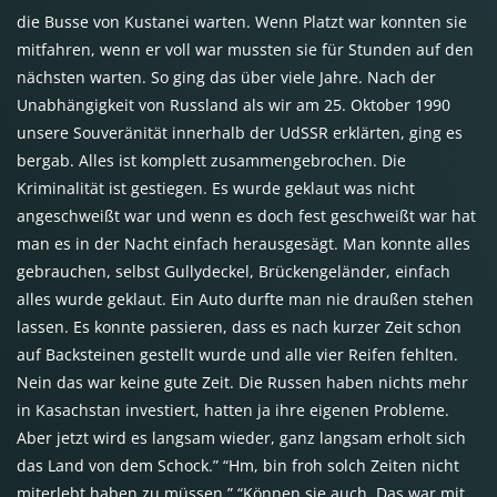
die Busse von Kustanei warten. Wenn Platzt war konnten sie
mitfahren, wenn er voll war mussten sie für Stunden auf den
nächsten warten. So ging das über viele Jahre. Nach der
Unabhängigkeit von Russland als wir am 25. Oktober 1990
unsere Souveränität innerhalb der UdSSR erklärten, ging es
bergab. Alles ist komplett zusammengebrochen. Die
Kriminalität ist gestiegen. Es wurde geklaut was nicht
angeschweißt war und wenn es doch fest geschweißt war hat
man es in der Nacht einfach herausgesägt. Man konnte alles
gebrauchen, selbst Gullydeckel, Brückengeländer, einfach
alles wurde geklaut. Ein Auto durfte man nie draußen stehen
lassen. Es konnte passieren, dass es nach kurzer Zeit schon
auf Backsteinen gestellt wurde und alle vier Reifen fehlten.
Nein das war keine gute Zeit. Die Russen haben nichts mehr
in Kasachstan investiert, hatten ja ihre eigenen Probleme.
Aber jetzt wird es langsam wieder, ganz langsam erholt sich
das Land von dem Schock.” “Hm, bin froh solch Zeiten nicht
miterlebt haben zu müssen.” “Können sie auch. Das war mit