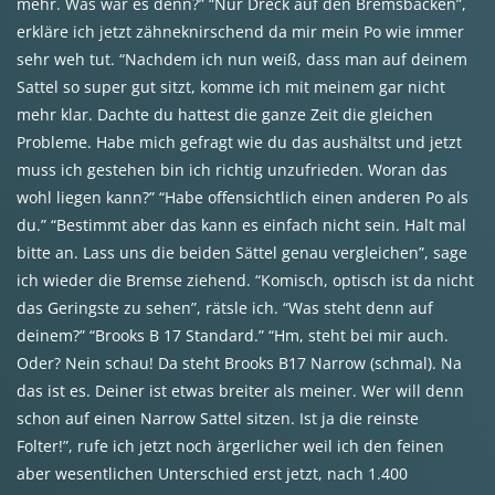
mehr. Was war es denn?” “Nur Dreck auf den Bremsbacken”,
erkläre ich jetzt zähneknirschend da mir mein Po wie immer
sehr weh tut. “Nachdem ich nun weiß, dass man auf deinem
Sattel so super gut sitzt, komme ich mit meinem gar nicht
mehr klar. Dachte du hattest die ganze Zeit die gleichen
Probleme. Habe mich gefragt wie du das aushältst und jetzt
muss ich gestehen bin ich richtig unzufrieden. Woran das
wohl liegen kann?” “Habe offensichtlich einen anderen Po als
du.” “Bestimmt aber das kann es einfach nicht sein. Halt mal
bitte an. Lass uns die beiden Sättel genau vergleichen”, sage
ich wieder die Bremse ziehend. “Komisch, optisch ist da nicht
das Geringste zu sehen”, rätsle ich. “Was steht denn auf
deinem?” “Brooks B 17 Standard.” “Hm, steht bei mir auch.
Oder? Nein schau! Da steht Brooks B17 Narrow (schmal). Na
das ist es. Deiner ist etwas breiter als meiner. Wer will denn
schon auf einen Narrow Sattel sitzen. Ist ja die reinste
Folter!”, rufe ich jetzt noch ärgerlicher weil ich den feinen
aber wesentlichen Unterschied erst jetzt, nach 1.400