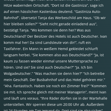
Hitze wabernden Ortschaft. “Dort ist die Gastiniza”, sage ich
auf einen hässlichen Kastenbau deutend. “Gastiniza Auto-
Bahnhof”, übersetzt Tanja das Werbeschild am Haus. “Ob wir
hier bleiben sollen?” “Sieht nicht gerade einladend aus”,
bestätigt Tanja. “Wo kommen sie denn her? Was aus
Deutschland? Der Besitzer des Hotels ist auch Deutscher. Ivan
komm mal her! Da sind Landsleute von dir!”, ruft ein
Taxifahrer. Ein Mann in weißem Hemd gekleidet schlurft
langsam herbei. “Sie kommen also aus Deutschland?” “Ja, ist
kaum zu fassen wieder einmal unsere Muttersprache zu
hören. Und sie? Sie sind auch Deutscher?” “Ja. Ich bin
Wolgadeutscher.” “Was machen sie denn hier?” “Ich betreibe
mein Geschäft. Der Busbahnhof und das Hotel gehören mir.”
“Aha. Fantastisch. Haben sie noch ein Zimmer frei?” “Kommen
sie mit. Ich spreche gleich mit meiner Managerin”, meint Ivan
und läuft uns voraus. “Ihre Räder dürfen sie in der Wartehalle
unterstellen. Wir sperren diese um 20:00 Uhr ab. Außerdem
ist 24 Stunden am Tag jemand da. Dort sind sie also sicher”,