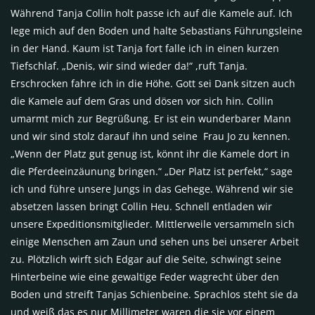
Während Tanja Collin holt passe ich auf die Kamele auf. Ich
lege mich auf den Boden und halte Sebastians Führungsleine
in der Hand. Kaum ist Tanja fort falle ich in einen kurzen
Tiefschlaf. „Denis, wir sind wieder da!“ ,ruft Tanja.
Erschrocken fahre ich in die Höhe. Gott sei Dank sitzen auch
die Kamele auf dem Gras und dösen vor sich hin. Collin
umarmt mich zur Begrüßung. Er ist ein wunderbarer Mann
und wir sind stolz darauf ihn und seine Frau Jo zu kennen.
„Wenn der Platz gut genug ist, könnt ihr die Kamele dort in
die Pferdeeinzäunung bringen.“ „Der Platz ist perfekt,“ sage
ich und führe unsere Jungs in das Gehege. Während wir sie
absetzen lassen bringt Collin Heu. Schnell entladen wir
unsere Expeditionsmitglieder. Mittlerweile versammeln sich
einige Menschen am Zaun und sehen uns bei unserer Arbeit
zu. Plötzlich wirft sich Edgar auf die Seite, schwingt seine
Hinterbeine wie eine gewaltige Feder wagrecht über den
Boden und streift Tanjas Schienbeine. Sprachlos steht sie da
und weiß das es nur Millimeter waren die sie vor einem