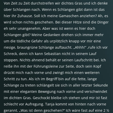
Von Zeit zu Zeit durchstreifen wir dichtes Gras und ich denke
über Schlangen nach. Wenn es Schlangen gibt dann ist das
hier ihr Zuhause. Soll ich meine Gamaschen anziehen? Ah, es
wird schon nichts geschehen. Bei dieser Hitze sind die Dinger
eh sehr unangenehm. Aber was ist wenn es hier doch
Schlangen gibt? Meine Gedanken drehen sich immer mehr
um die tödliche Gefahr als urplötzlich knapp vor mir eine
riesige, braungrüne Schlange auftaucht. „Ahhh!“ ,rufe ich vor
Schreck, denn ich kann Sebastian nicht in seinem Lauf
stoppen. Nichts ahnend behält er seinen Laufschritt bei. Ich
reiße ihn mit der Führungsleine zur Seite, doch sein Kopf
drückt mich nach vorne und zwingt mich einen weiteren
Schritt zu tun. Als ich im Begriff bin auf die fette, lange
Schlange zu treten schlängelt sie sich in aller letzter Sekunde
mit einer eleganten Bewegung nach vorne und verschwindet
im dichten Gras. Geschockt bleibe ich stehen und mir ist fast
schlecht vor Aufregung. Tanja kommt von hinten nach vorne
gerannt. „Was ist denn geschehen?“ Ich wäre fast auf eine 2 ½