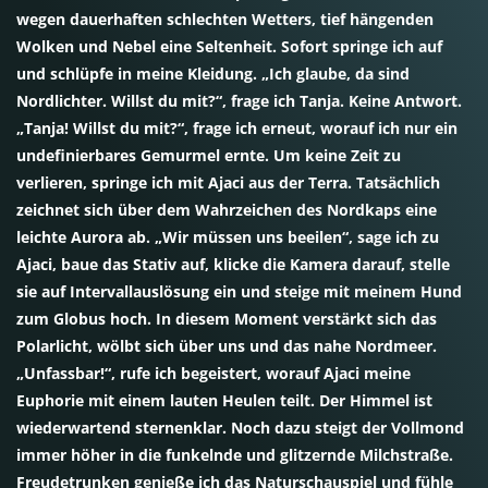
wegen dauerhaften schlechten Wetters, tief hängenden
Wolken und Nebel eine Seltenheit. Sofort springe ich auf
und schlüpfe in meine Kleidung. „Ich glaube, da sind
Nordlichter. Willst du mit?“, frage ich Tanja. Keine Antwort.
„Tanja! Willst du mit?“, frage ich erneut, worauf ich nur ein
undefinierbares Gemurmel ernte. Um keine Zeit zu
verlieren, springe ich mit Ajaci aus der Terra. Tatsächlich
zeichnet sich über dem Wahrzeichen des Nordkaps eine
leichte Aurora ab. „Wir müssen uns beeilen“, sage ich zu
Ajaci, baue das Stativ auf, klicke die Kamera darauf, stelle
sie auf Intervallauslösung ein und steige mit meinem Hund
zum Globus hoch. In diesem Moment verstärkt sich das
Polarlicht, wölbt sich über uns und das nahe Nordmeer.
„Unfassbar!“, rufe ich begeistert, worauf Ajaci meine
Euphorie mit einem lauten Heulen teilt. Der Himmel ist
wiederwartend sternenklar. Noch dazu steigt der Vollmond
immer höher in die funkelnde und glitzernde Milchstraße.
Freudetrunken genieße ich das Naturschauspiel und fühle