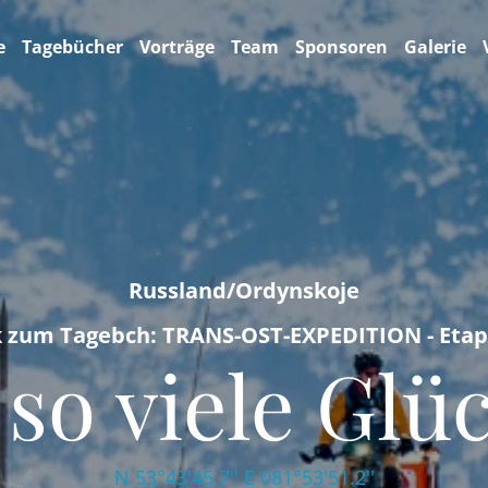
e
Tagebücher
Vorträge
Team
Sponsoren
Galerie
Russland/Ordynskoje
k zum Tagebch: TRANS-OST-EXPEDITION - Etap
 so viele Gl
N 53°43'45.7'' E 081°53'51.2''