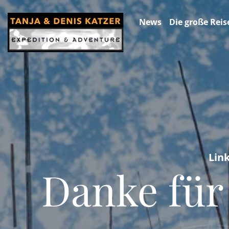
News
Die große Reis
Lin
Danke für