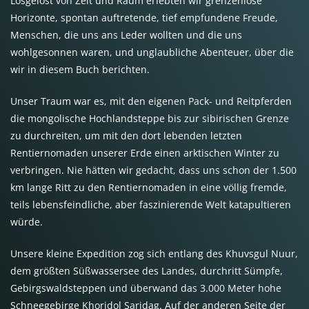
Losgelöst von Zeit und Raum erlebten wir grenzenlose
Horizonte, spontan auftretende, tief empfundene Freude,
Menschen, die uns ans Leder wollten und die uns
wohlgesonnen waren, und unglaubliche Abenteuer, über die
wir in diesem Buch berichten.
Unser Traum war es, mit den eigenen Pack- und Reitpferden
die mongolische Hochlandsteppe bis zur sibirischen Grenze
zu durchreiten, um mit den dort lebenden letzten
Rentiernomaden unserer Erde einen arktischen Winter zu
verbringen. Nie hätten wir gedacht, dass uns schon der 1.500
km lange Ritt zu den Rentiernomaden in eine völlig fremde,
teils lebensfeindliche, aber faszinierende Welt katapultieren
würde.
Unsere kleine Expedition zog sich entlang des Khuvsgul Nuur,
dem größten Süßwassersee des Landes, durchritt Sümpfe,
Gebirgswaldsteppen und überwand das 3.000 Meter hohe
Schneegebirge Khoridol Saridag. Auf der anderen Seite der