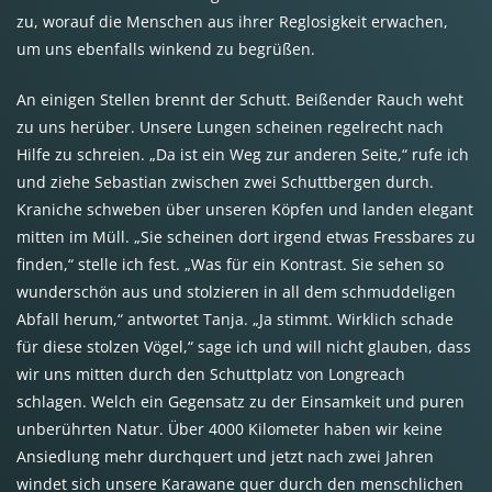
zu, worauf die Menschen aus ihrer Reglosigkeit erwachen,
um uns ebenfalls winkend zu begrüßen.
An einigen Stellen brennt der Schutt. Beißender Rauch weht
zu uns herüber. Unsere Lungen scheinen regelrecht nach
Hilfe zu schreien. „Da ist ein Weg zur anderen Seite,“ rufe ich
und ziehe Sebastian zwischen zwei Schuttbergen durch.
Kraniche schweben über unseren Köpfen und landen elegant
mitten im Müll. „Sie scheinen dort irgend etwas Fressbares zu
finden,“ stelle ich fest. „Was für ein Kontrast. Sie sehen so
wunderschön aus und stolzieren in all dem schmuddeligen
Abfall herum,“ antwortet Tanja. „Ja stimmt. Wirklich schade
für diese stolzen Vögel,“ sage ich und will nicht glauben, dass
wir uns mitten durch den Schuttplatz von Longreach
schlagen. Welch ein Gegensatz zu der Einsamkeit und puren
unberührten Natur. Über 4000 Kilometer haben wir keine
Ansiedlung mehr durchquert und jetzt nach zwei Jahren
windet sich unsere Karawane quer durch den menschlichen