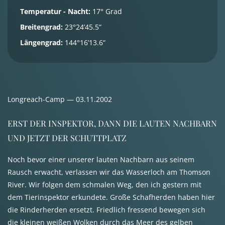
Temperatur - Nacht:
17° Grad
Breitengrad:
23°24’45.5“
Längengrad:
144°16’13.6“
Longreach-Camp — 03.11.2002
ERST
DER
INSPEKTOR
,
DANN
DIE
LAUTEN
NACHBARN
UND
JETZT
DER
SCHUTTPLATZ
Noch bevor einer unserer lauten Nachbarn aus seinem
Rausch erwacht, verlassen wir das Wasserloch am Thomson
River. Wir folgen dem schmalen Weg, den ich gestern mit
dem Tierinspektor erkundete. Große Schafherden haben hier
die Rinderherden ersetzt. Friedlich fressend bewegen sich
die kleinen weißen Wolken durch das Meer des gelben