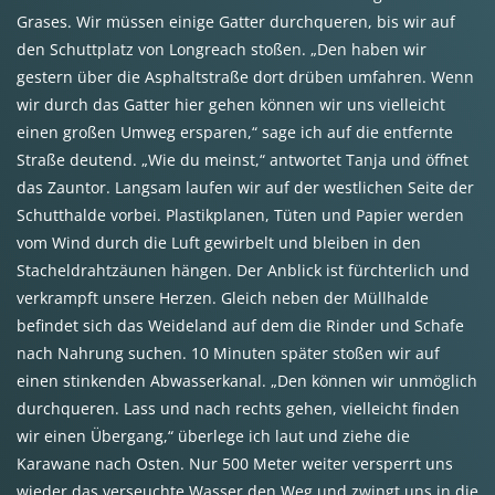
Grases. Wir müssen einige Gatter durchqueren, bis wir auf
den Schuttplatz von Longreach stoßen. „Den haben wir
gestern über die Asphaltstraße dort drüben umfahren. Wenn
wir durch das Gatter hier gehen können wir uns vielleicht
einen großen Umweg ersparen,“ sage ich auf die entfernte
Straße deutend. „Wie du meinst,“ antwortet Tanja und öffnet
das Zauntor. Langsam laufen wir auf der westlichen Seite der
Schutthalde vorbei. Plastikplanen, Tüten und Papier werden
vom Wind durch die Luft gewirbelt und bleiben in den
Stacheldrahtzäunen hängen. Der Anblick ist fürchterlich und
verkrampft unsere Herzen. Gleich neben der Müllhalde
befindet sich das Weideland auf dem die Rinder und Schafe
nach Nahrung suchen. 10 Minuten später stoßen wir auf
einen stinkenden Abwasserkanal. „Den können wir unmöglich
durchqueren. Lass und nach rechts gehen, vielleicht finden
wir einen Übergang,“ überlege ich laut und ziehe die
Karawane nach Osten. Nur 500 Meter weiter versperrt uns
wieder das verseuchte Wasser den Weg und zwingt uns in die