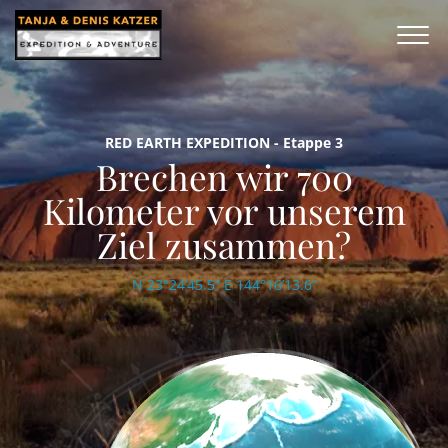
RED EARTH EXPEDITION - Etappe 3
Brechen wir 700
Kilometer vor unserem
Ziel zusammen?
N 23°24’45.5“ E 144°16’13.6“