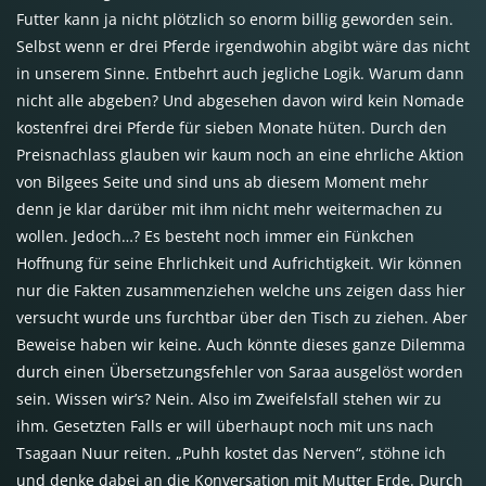
Futter kann ja nicht plötzlich so enorm billig geworden sein.
Selbst wenn er drei Pferde irgendwohin abgibt wäre das nicht
in unserem Sinne. Entbehrt auch jegliche Logik. Warum dann
nicht alle abgeben? Und abgesehen davon wird kein Nomade
kostenfrei drei Pferde für sieben Monate hüten. Durch den
Preisnachlass glauben wir kaum noch an eine ehrliche Aktion
von Bilgees Seite und sind uns ab diesem Moment mehr
denn je klar darüber mit ihm nicht mehr weitermachen zu
wollen. Jedoch…? Es besteht noch immer ein Fünkchen
Hoffnung für seine Ehrlichkeit und Aufrichtigkeit. Wir können
nur die Fakten zusammenziehen welche uns zeigen dass hier
versucht wurde uns furchtbar über den Tisch zu ziehen. Aber
Beweise haben wir keine. Auch könnte dieses ganze Dilemma
durch einen Übersetzungsfehler von Saraa ausgelöst worden
sein. Wissen wir’s? Nein. Also im Zweifelsfall stehen wir zu
ihm. Gesetzten Falls er will überhaupt noch mit uns nach
Tsagaan Nuur reiten. „Puhh kostet das Nerven“, stöhne ich
und denke dabei an die Konversation mit Mutter Erde. Durch