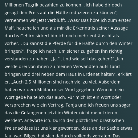
Millionen Tugrik bezahlen zu können. „Ich habe dir doch
gesagt den Preis auf die Hälfte reduzieren zu können“,
vernehmen wir jetzt verblüfft. „Was? Das höre ich zum ersten
Mal“, hauche ich und als mir die Erkenntnis seiner Aussage
durchs Gehirn sickert bin ich noch mehr enttäuscht als
vorher. „Du kannst die Pferde für die Hälfte durch den Winter
bringen?“, frage ich nach, um sicher zu gehen ihn richtig
verstanden zu haben. „Ja.“ „Und wie soll das gehen?“ „Ich
werde drei von ihnen zu meinen Verwandten aufs Land
bringen und drei neben dem Haus in Erdenet halten“, erklärt
er. „Auch 2,5 Millionen sind noch viel zu viel. Außerdem
haben wir dem Militär unser Wort gegeben. Wenn ich ein
Wort gebe halte ich das auch. Für mich ist ein Wort oder
Versprechen wie ein Vertrag. Tanja und ich freuen uns sogar
das die Gefangenen jetzt im Winter nicht mehr frieren
werden“, antworte ich. Durch den plötzlichen drastischen
Preisnachlass ist uns klar geworden, dass an der Sache etwas
faul war. Bilgee hat sich dadurch vollends verraten. Das