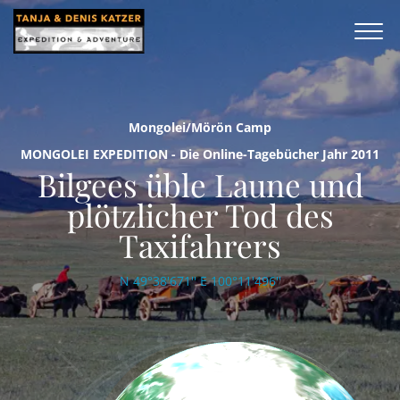
Mongolei/Mörön Camp
MONGOLEI EXPEDITION - Die Online-Tagebücher Jahr 2011
Bilgees üble Laune und
plötzlicher Tod des
Taxifahrers
N 49°38'671'' E 100°11'496''