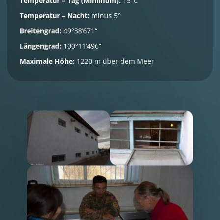
Temperatur – Tag (Minimum):
15°C
Temperatur – Nacht:
minus 5°
Breitengrad:
49°38’671“
Längengrad:
100°11’496“
Maximale Höhe:
1220 m über dem Meer