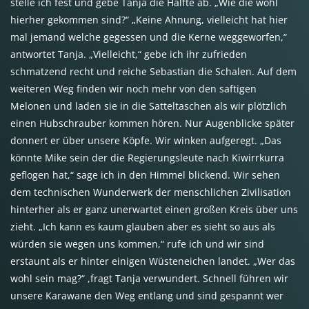
stelle ich fest und gebe Tanja die Hälfte ab. „Wie die wohl
hierher gekommen sind?“ „Keine Ahnung, vielleicht hat hier
mal jemand welche gegessen und die Kerne weggeworfen,“
antwortet Tanja. „Vielleicht,“ gebe ich ihr zufrieden
schmatzend recht und reiche Sebastian die Schalen. Auf dem
weiteren Weg finden wir noch mehr von den saftigen
Melonen und laden sie in die Satteltaschen als wir plötzlich
einen Hubschrauber kommen hören. Nur Augenblicke später
donnert er über unsere Köpfe. Wir winken aufgeregt. „Das
könnte Mike sein der die Regierungsleute nach Kiwirrkurra
geflogen hat,“ sage ich in den Himmel blickend. Wir sehen
dem technischen Wunderwerk der menschlichen Zivilisation
hinterher als er ganz unerwartet einen großen Kreis über uns
zieht. „Ich kann es kaum glauben aber es sieht so aus als
würden sie wegen uns kommen,“ rufe ich und wir sind
erstaunt als er hinter einigen Wüsteneichen landet. „Wer das
wohl sein mag?“ ,fragt Tanja verwundert. Schnell führen wir
unsere Karawane den Weg entlang und sind gespannt wer