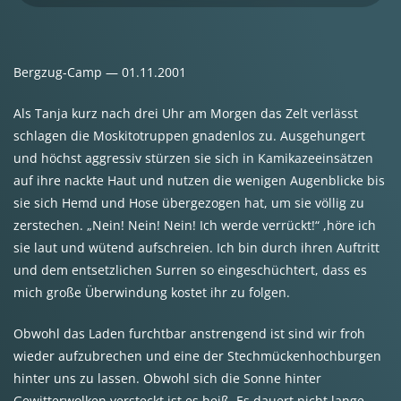
Bergzug-Camp — 01.11.2001
Als Tanja kurz nach drei Uhr am Morgen das Zelt verlässt
schlagen die Moskitotruppen gnadenlos zu. Ausgehungert
und höchst aggressiv stürzen sie sich in Kamikazeeinsätzen
auf ihre nackte Haut und nutzen die wenigen Augenblicke bis
sie sich Hemd und Hose übergezogen hat, um sie völlig zu
zerstechen. „Nein! Nein! Nein! Ich werde verrückt!“ ,höre ich
sie laut und wütend aufschreien. Ich bin durch ihren Auftritt
und dem entsetzlichen Surren so eingeschüchtert, dass es
mich große Überwindung kostet ihr zu folgen.
Obwohl das Laden furchtbar anstrengend ist sind wir froh
wieder aufzubrechen und eine der Stechmückenhochburgen
hinter uns zu lassen. Obwohl sich die Sonne hinter
Gewitterwolken versteckt ist es heiß. Es dauert nicht lange