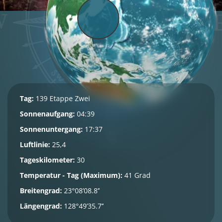
Tag:
139 Etappe Zwei
Sonnenaufgang:
04:39
Sonnenuntergang:
17:37
Luftlinie:
25,4
Tageskilometer:
30
Temperatur - Tag (Maximum):
41 Grad
Breitengrad:
23°08’08.8’’
Längengrad:
128°49’35.7’’