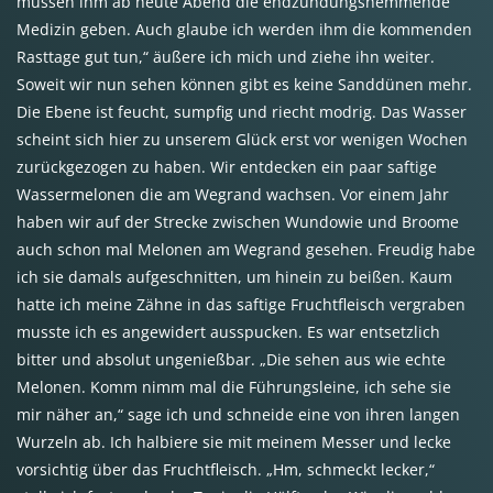
müssen ihm ab heute Abend die endzündungshemmende
Medizin geben. Auch glaube ich werden ihm die kommenden
Rasttage gut tun,“ äußere ich mich und ziehe ihn weiter.
Soweit wir nun sehen können gibt es keine Sanddünen mehr.
Die Ebene ist feucht, sumpfig und riecht modrig. Das Wasser
scheint sich hier zu unserem Glück erst vor wenigen Wochen
zurückgezogen zu haben. Wir entdecken ein paar saftige
Wassermelonen die am Wegrand wachsen. Vor einem Jahr
haben wir auf der Strecke zwischen Wundowie und Broome
auch schon mal Melonen am Wegrand gesehen. Freudig habe
ich sie damals aufgeschnitten, um hinein zu beißen. Kaum
hatte ich meine Zähne in das saftige Fruchtfleisch vergraben
musste ich es angewidert ausspucken. Es war entsetzlich
bitter und absolut ungenießbar. „Die sehen aus wie echte
Melonen. Komm nimm mal die Führungsleine, ich sehe sie
mir näher an,“ sage ich und schneide eine von ihren langen
Wurzeln ab. Ich halbiere sie mit meinem Messer und lecke
vorsichtig über das Fruchtfleisch. „Hm, schmeckt lecker,“