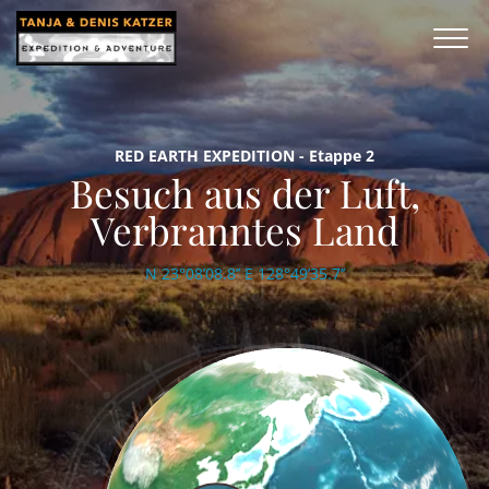
RED EARTH EXPEDITION - Etappe 2
Besuch aus der Luft,
Verbranntes Land
N 23°08’08.8’’ E 128°49’35.7’’