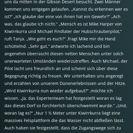
uns da mitten in der Gibson Desert besucht. Zwei Männer
kommen uns entgegen gelaufen. „Kannst du erkennen wer es
ist?“ „Ich glaube der eine von ihnen hat ein Gewehr?“ „Ach
was, das glaube ich nicht.“ „Mensch es ist Mike Harper von
Kiwirrkurra und Michael Findlater der Hubschrauberpilot,“
ruft Tanja. „Wie geht es euch?“ ,fragt Mike mir die Hand
schüttelnd. „Sehr gut,“ antworte ich lachend und bin
angenehm überrascht diesen netten Menschen unter solch
unerwarteten Umständen wiederzutreffen. Auch Michael, der
Pilot lacht uns freundlich an und scheint sich über diese
Begegnung richtig zu freuen. Wir unterhalten uns angeregt
und erzählen von unserem Dünenerlebnissen und der Hitze.
„Wird Kiwirrkurra nun wieder aufgebaut?“ ,möchte ich
wissen. „Ja, das Expertenteam hat festgestellt woran es lag
das dieses Dorf so fürchterlich überschwemmt wurde.“ „Und,
woran lag es?“ „Nur 1 ½ Meter unter Kiwirrkurra liegt eine
massives Felsplattform die das Wasser nicht abfließen lässt.
Auch haben sie festgestellt, dass die Zugangswege sich zu