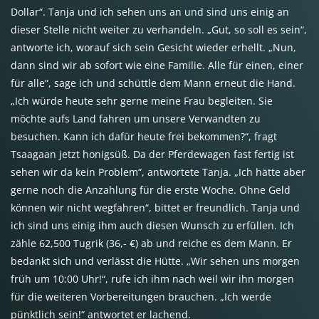
Dollar“. Tanja und ich sehen uns an und sind uns einig an
dieser Stelle nicht weiter zu verhandeln. „Gut, so soll es sein“,
antworte ich, worauf sich sein Gesicht wieder erhellt. „Nun,
dann sind wir ab sofort wie eine Familie. Alle für einen, einer
für alle“, sage ich und schüttle dem Mann erneut die Hand.
„Ich würde heute sehr gerne meine Frau begleiten. Sie
möchte aufs Land fahren um unsere Verwandten zu
besuchen. Kann ich dafür heute frei bekommen?“, fragt
Tsaagaan jetzt honigsüß. Da der Pferdewagen fast fertig ist
sehen wir da kein Problem“, antwortete Tanja. „Ich hätte aber
gerne noch die Anzahlung für die erste Woche. Ohne Geld
können wir nicht wegfahren“, bittet er freundlich. Tanja und
ich sind uns einig ihm auch diesen Wunsch zu erfüllen. Ich
zähle 62,500 Tugrik (36,- €) ab und reiche es dem Mann. Er
bedankt sich und verlässt die Hütte. „Wir sehen uns morgen
früh um 10:00 Uhr!“, rufe ich ihm nach weil wir ihn morgen
für die weiteren Vorbereitungen brauchen. „Ich werde
pünktlich sein!“ antwortet er lachend.