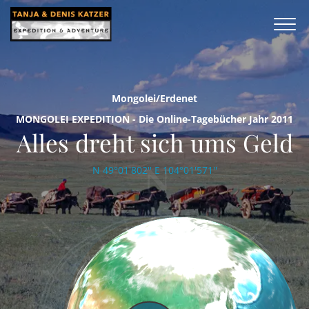
Mongolei/Erdenet
MONGOLEI EXPEDITION - Die Online-Tagebücher Jahr 2011
Alles dreht sich ums Geld
N 49°01'802'' E 104°01'571''