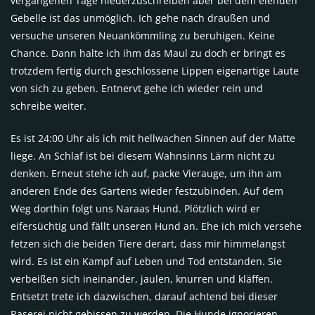
vergangenen Tage niederzuschreiben aber bei dem elenden
Gebelle ist das unmöglich. Ich gehe nach draußen und
versuche unseren Neuankömmling zu beruhigen. Keine
Chance. Dann halte ich ihm das Maul zu doch er bringt es
trotzdem fertig durch geschlossene Lippen eigenartige Laute
von sich zu geben. Entnervt gehe ich wieder rein und
schreibe weiter.
Es ist 24:00 Uhr als ich mit hellwachen Sinnen auf der Matte
liege. An Schlaf ist bei diesem Wahnsinns Lärm nicht zu
denken. Erneut stehe ich auf, packe Vierauge, um ihn am
anderen Ende des Gartens wieder festzubinden. Auf dem
Weg dorthin folgt uns Naraas Hund. Plötzlich wird er
eifersüchtig und fällt unseren Hund an. Ehe ich mich versehe
fetzen sich die beiden Tiere derart, dass mir himmelangst
wird. Es ist ein Kampf auf Leben und Tod entstanden. Sie
verbeißen sich ineinander, jaulen, knurren und kläffen.
Entsetzt trete ich dazwischen, darauf achtend bei dieser
Raserei nicht gebissen zu werden. Die Hunde ignorieren