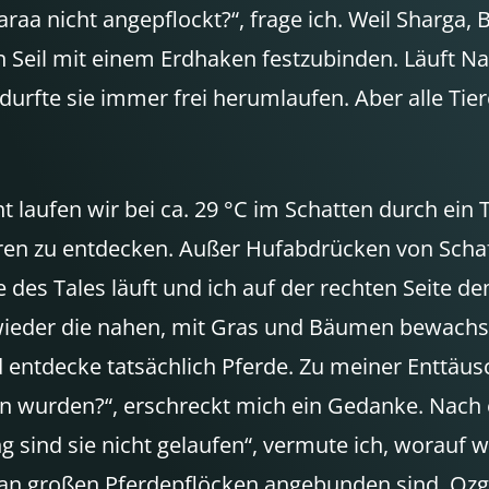
aa nicht angepflockt?“, frage ich. Weil Sharga,
n Seil mit einem Erdhaken festzubinden. Läuft Nar
rfte sie immer frei herumlaufen. Aber alle Tiere
nt laufen wir bei ca. 29 °C im Schatten durch ei
en zu entdecken. Außer Hufabdrücken von Schaf
des Tales läuft und ich auf der rechten Seite de
ieder die nahen, mit Gras und Bäumen bewachse
d entdecke tatsächlich Pferde. Zu meiner Enttäus
n wurden?“, erschreckt mich ein Gedanke. Nach 
g sind sie nicht gelaufen“, vermute ich, worauf w
n großen Pferdepflöcken angebunden sind. Ozgon