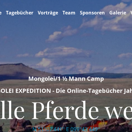
e
Tagebücher
Vorträge
Team
Sponsoren
Galerie
Mongolei/1 ½ Mann Camp
LEI EXPEDITION - Die Online-Tagebücher Jah
lle Pferde w
N 51°07'441'' E 099°43'449''