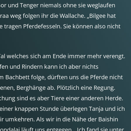
 Bor und Tenger niemals ohne sie weglaufen
aa weg folgen ihr die Wallache. „Bilgee hat
 tragen Pferdefesseln. Sie können also nicht
n Tal welches sich am Ende immer mehr verengt.
en und Rindern kann ich aber nichts
m Bachbett folge, dürften uns die Pferde nicht
nen, Berghänge ab. Plötzlich eine Regung.
chung sind es aber Tiere einer anderen Herde.
einer knappen Stunde überlegen Tanja und ich
ir umkehren. Als wir in die Nähe der Baishin
dalai läuft uns entgegen. „Ich fand sie unter