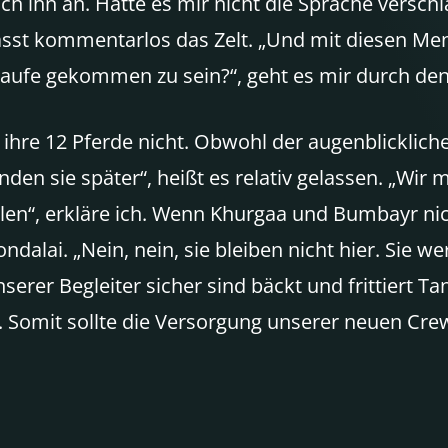
ch ihn an. Hätte es mir nicht die Sprache versch
lässt kommentarlos das Zelt. „Und mit diesen M
Traufe gekommen zu sein?“, geht es mir durch den
hre 12 Pferde nicht. Obwohl der augenblicklich
inden sie später“, heißt es relativ gelassen. „Wi
llen“, erkläre ich. Wenn Khurgaa und Bumbayr n
dalai. „Nein, nein, sie bleiben nicht hier. Sie w
nserer Begleiter sicher sind bäckt und frittiert 
 Somit sollte die Versorgung unserer neuen Crew