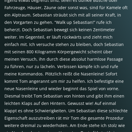
irgend etwas begrenzt sind, seien es dunkle Büsche oder
Fahrzeuge, Häuser, Zäune oder sonst was, sind für Kamele oft
ein Alptraum. Sebastian sträubt sich mit all seiner Kraft, in
den Vorgarten zu gehen. “Walk up Sebastian!” rufe ich
beherzt. Doch Sebastian bewegt sich keinen Zentimeter
weiter. Im Gegenteil, er läuft rückwärts und zieht mich
einfach mit. Ich versuche stehen zu bleiben, doch Sebastian
mit seinen 800 Kilogramm Körpergewicht scheint über
meinen Versuch, ihn durch diese absolut harmlose Passage
zu führen, nur zu lächeln. Verbissen kämpfe ich und rufe
meine Kommandos. Plötzlich reißt die Nasenleine! Sofort
kommt Tom angerannt um mir zu helfen. Ich befestigte eine
neue Nasenleine und wieder beginnt das Spiel von vorne.
Diesmal treibt Tom Sebastian von hinten und gibt ihm einen
leichten Klaps auf den Hintern. Gewusst wie! Auf einmal
klappt es ohne Schwierigkeiten. Um Sebastian diese schlechte
Eigenschaft auszutreiben rät mir Tom die gesamte Prozedur
weitere dreimal zu wiederholen. Am Ende stehe ich stolz wie