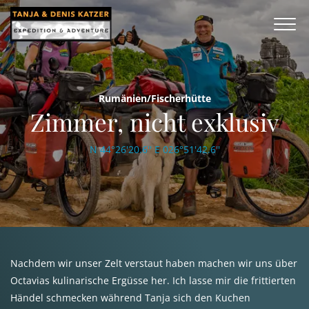
Rumänien/Fischerhütte
Zimmer, nicht exklusiv
N 44°26'20.6'' E 026°51'42.6''
Nachdem wir unser Zelt verstaut haben machen wir uns über
Octavias kulinarische Ergüsse her. Ich lasse mir die frittierten
Händel schmecken während Tanja sich den Kuchen