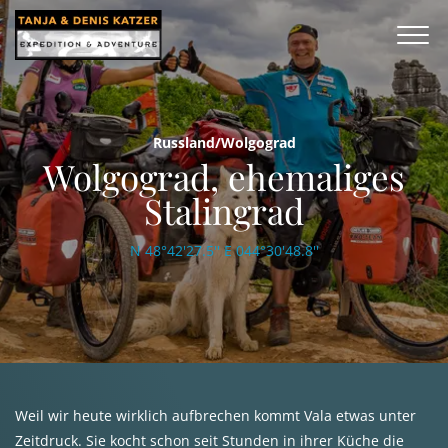
Russland/Wolgograd
Wolgograd, ehemaliges
Stalingrad
N 48°42'27.5'' E 044°30'48.8''
Weil wir heute wirklich aufbrechen kommt Vala etwas unter
Zeitdruck. Sie kocht schon seit Stunden in ihrer Küche die