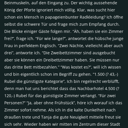
Beinmuskeln, auf den Eingang zu. Der wichtig aussehende
König der Pforte ignoriert mich völlig. Klar, was sucht hier
schon ein Mensch in papageienbunter Radkleidung? Ich öffne
selbst die schwere Tür und frage mich zum Empfang durch.
Die Blicke einiger Gäste folgen mir. “Äh, haben sie ein Zimmer
frei?”, frage ich. “Für wie lange?”, antwortet die hübsche junge
Frau in perfektem Englisch. “Zwei Nächte, vielleicht aber auch
drei”, antworte ich. “Die Zweibettzimmer sind ausgebucht
aber sie können ein Dreibettzimmer haben. Sie müssen nur
das dritte Bett mitbezahlen.” “Was kostet es?”, will ich wissen
und bin eigentlich schon im Begriff zu gehen. “1.500 (? 43,-)
Rubel die günstigste Kategorie”, Ich bin regelrecht verblüfft,
denn man hat uns berichtet dass das Nachbarhotel 4.500 (?
120,-) Rubel für das günstigste Zimmer verlangt. “Für zwei
Personen?” “Ja, aber ohne Frühstück”, höre ich worauf ich das
Zimmer sofort nehme. Als ich in die kalte Dunkelheit nach
draußen trete und Tanja die gute Neuigkeit mitteile freut sie
sich sehr. Wieder haben wir mitten im Zentrum dieser Stadt