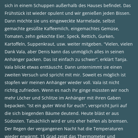
sich in einem Schuppen außerhalb des Hauses befindet. Das
Frühstück ist wieder opulent und wir genießen jeden Bissen.
Dann möchte sie uns eingeweckte Marmelade, selbst
gemachte gesüßte Kaffeemilch, eingemachtes Gemüse,
Tomaten, zehn gekochte Eier, Speck, Rettich, Gurken,
Kartoffeln, Suppenkraut, usw. weiter mitgeben. “Vielen, vielen
Dank Vala, aber Denis kann das unmöglich alles in seinen
Anhänger packen. Das ist einfach zu schwer”, erklärt Tanja.
Vala blickt etwas enttäuscht. Dann unternimmt sie einen
zweiten Versuch und spricht mit mir. Soweit es möglich ist
stopfen wir meinen Anhänger wieder voll. Vala ist nicht
richtig zufrieden. Wenn es nach ihr ginge müssten wir noch
mehr Löcher und Schlitze im Anhänger mit ihren Gaben
bepacken. “Ist ein guter Wind für euch”, verspricht Jurii auf
die sich biegenden Bäume deutend. Heute bläst er aus
Südosten. Tatsächlich wird er uns eher helfen als bremsen.
Der Regen der vergangenen Nacht hat die Temperaturen
wieder erwärmt. 15 Grad zeigt das Thermometer und