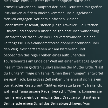
die graue, etwa 50 Meter breite Sandpiste, durch den
armselig wirkenden Hauptort der Insel. Touristen mit großen
Rucksäcken auf dem Rücken kommen uns ausgelassen
fröhlich entgegen. Vor dem einfachen, kleinen
Lebensmittelgeschäft, stehen junge Traveller. Sie lutschen
Eiskrem und sprechen über eine geplante Inselwanderung.
Fahrradfahrer rasen vorüber und verschwinden in einer
Seitengasse. Ein Geländemotorrad donnert dröhnend über
den Weg. Geschafft stehen wir am Pistenrand und
beobachten das rege Treiben eines aufblühenden
Touristenortes am Ende der Welt auf einer weit abgelegenen
Insel mitten im größten Süßwassersee der Mutter Erde. “Hast
du Hunger?”, frage ich Tanja. “Einen Bärenhunger”, antwortet
sie apathisch. Ein großes Zelt neben uns erweist sich als ein
burjatisches Restaurant. “Gibt es etwas zu Essen?”, frage ich,
während Tanja unsere Räder bewacht. “Aber ja, kommen sie
nur herein”, meint der einzige Gast. Draußen wird mit einem
Beil gerade einem Schaf das Bein abgeschlagen. Vom