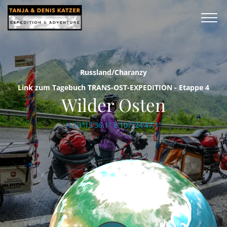
Russland/Charanzy
Link zum Tagebuch TRANS-OST-EXPEDITION - Etappe 4
Wilder Osten
N 53°13'36.1'' E 107°24'47.1''