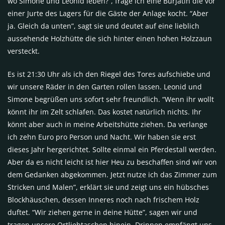
wo Simone und Leonid leben?”, frage ich eine Burjatin die vor
einer Jurte des Lagers für die Gäste der Anlage kocht. “Aber
ja. Gleich da unten”, sagt sie und deutet auf eine lieblich
aussehende Holzhütte die sich hinter einen hohen Holzzaun
versteckt.
Es ist 21:30 Uhr als ich den Riegel des Tores aufschiebe und
wir unsere Räder in den Garten rollen lassen. Leonid und
Simone begrüßen uns sofort sehr freundlich. “Wenn ihr wollt
könnt ihr im Zelt schlafen. Das kostet natürlich nichts. Ihr
könnt aber auch in meine Arbeitshütte ziehen. Da verlange
ich zehn Euro pro Person und Nacht. Wir haben sie erst
dieses Jahr hergerichtet. Sollte einmal ein Pferdestall werden.
Aber da es nicht leicht ist hier Heu zu beschaffen sind wir von
dem Gedanken abgekommen. Jetzt nutze ich das Zimmer zum
Stricken und Malen”, erklärt sie und zeigt uns ein hübsches
Blockhäuschen, dessen Inneres noch nach frischem Holz
duftet. “Wir ziehen gerne in deine Hütte”, sagen wir und
tragen unsere Ortliebtaschen hinein. Drinnen empfängt uns