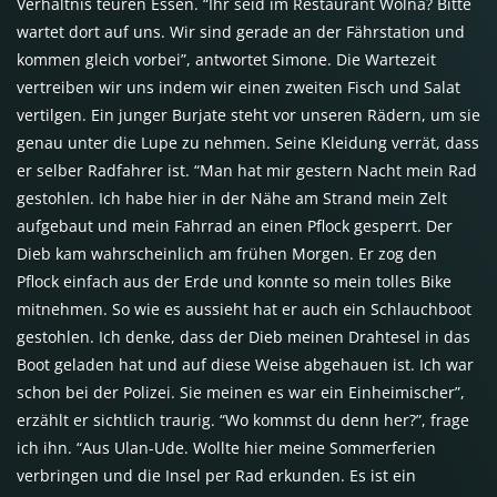
Verhältnis teuren Essen. “Ihr seid im Restaurant Wolna? Bitte
wartet dort auf uns. Wir sind gerade an der Fährstation und
kommen gleich vorbei”, antwortet Simone. Die Wartezeit
vertreiben wir uns indem wir einen zweiten Fisch und Salat
vertilgen. Ein junger Burjate steht vor unseren Rädern, um sie
genau unter die Lupe zu nehmen. Seine Kleidung verrät, dass
er selber Radfahrer ist. “Man hat mir gestern Nacht mein Rad
gestohlen. Ich habe hier in der Nähe am Strand mein Zelt
aufgebaut und mein Fahrrad an einen Pflock gesperrt. Der
Dieb kam wahrscheinlich am frühen Morgen. Er zog den
Pflock einfach aus der Erde und konnte so mein tolles Bike
mitnehmen. So wie es aussieht hat er auch ein Schlauchboot
gestohlen. Ich denke, dass der Dieb meinen Drahtesel in das
Boot geladen hat und auf diese Weise abgehauen ist. Ich war
schon bei der Polizei. Sie meinen es war ein Einheimischer”,
erzählt er sichtlich traurig. “Wo kommst du denn her?”, frage
ich ihn. “Aus Ulan-Ude. Wollte hier meine Sommerferien
verbringen und die Insel per Rad erkunden. Es ist ein