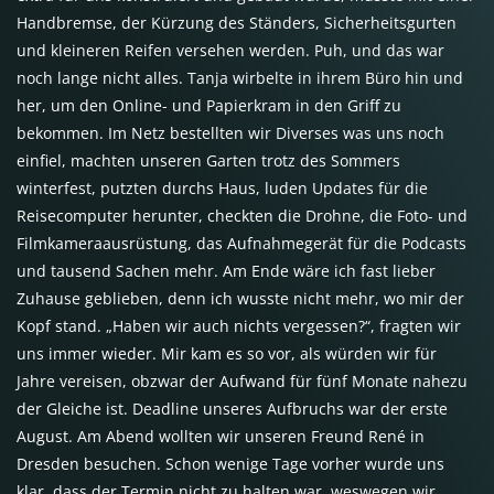
Handbremse, der Kürzung des Ständers, Sicherheitsgurten
und kleineren Reifen versehen werden. Puh, und das war
noch lange nicht alles. Tanja wirbelte in ihrem Büro hin und
her, um den Online- und Papierkram in den Griff zu
bekommen. Im Netz bestellten wir Diverses was uns noch
einfiel, machten unseren Garten trotz des Sommers
winterfest, putzten durchs Haus, luden Updates für die
Reisecomputer herunter, checkten die Drohne, die Foto- und
Filmkameraausrüstung, das Aufnahmegerät für die Podcasts
und tausend Sachen mehr. Am Ende wäre ich fast lieber
Zuhause geblieben, denn ich wusste nicht mehr, wo mir der
Kopf stand. „Haben wir auch nichts vergessen?“, fragten wir
uns immer wieder. Mir kam es so vor, als würden wir für
Jahre vereisen, obzwar der Aufwand für fünf Monate nahezu
der Gleiche ist. Deadline unseres Aufbruchs war der erste
August. Am Abend wollten wir unseren Freund René in
Dresden besuchen. Schon wenige Tage vorher wurde uns
klar, dass der Termin nicht zu halten war, weswegen wir