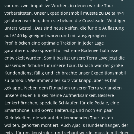
vor uns zwei impulsive Wochen, in denen wir die Tour
vorbereiteten. Unser Expeditionsmobil musste zu Delta 4×4
gefahren werden, denn sie bekam die Crossleader Wildtiger
unters Gestell. Das sind neue Reifen, die für die Auflastung
auf 6140 kg geeignet waren und mit ausgeprägten
Profilblöcken eine optimale Traktion in jeder Lage
garantieren, also speziell für extreme Bodenverhältnisse
entwickelt wurden. Somit besitzt unsere Terra Love jetzt die
passenden Schuhe für unsere Tour. Danach war der große
Kundendienst fällig und ich brachte unser Expeditionsmobil
zu bimobil. Wie immer alles kurz vor knapp, aber es hat
geklappt. Neben dem Fitmachen unserer Terra verlangten
unsere neuen E-Bikes meine Aufmerksamkeit. Bessere
Lenkerhörnchen, spezielle Schlaufen für die Pedale, eine
Smartphone- und GoPro-Halterung und noch ein paar
Kleinigkeiten, die wir auf der kommenden Tour testen
wollten, gehörten montiert. Auch Ajaci´s Hundeanhänger, der
extra für uns konstruiert und gebaut wurde, musste mit einer