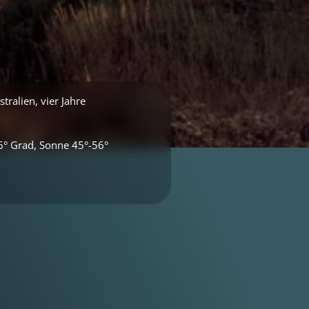
ralien, vier Jahre
6° Grad, Sonne 45°-56°