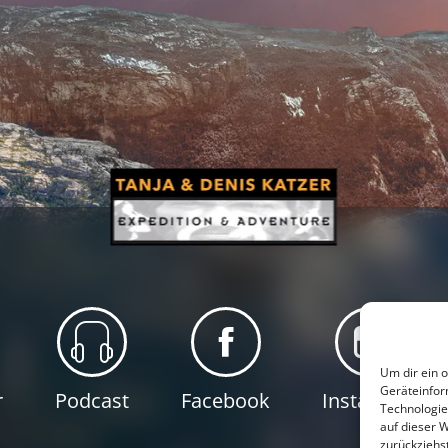
Um dir ein 
Geräteinfor
r
Podcast
Facebook
Instagram
Technologie
auf dieser 
zurückziehs