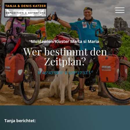
Moldawien/Kloster Marta si Maria
Wer bestimmt den
Zeitplan?
N 46°43'59.9'' E 029°27'37.1''
Tanja berichtet: