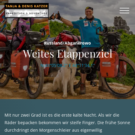
Russland/Abganerowo
Weites Etappenziel
N 48°05'08.2'' E 44°11'34.1''
Mit nur zwei Grad ist es die erste kalte Nacht. Als wir die
Räder bepacken bekommen wir steife Finger. Die frühe Sonne
durchdringt den Morgenschleier aus eigenwillig