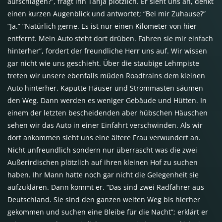
aufschlagen?”, fragt ihn Tanja plötzlich. Er sieht uns an, denkt
einen kurzen Augenblick und antwortet; “Bei mir Zuhause?”
“Ja.” “Natürlich gerne. Es ist nur einen Kilometer von hier
entfernt. Mein Auto steht dort drüben. Fahren sie mir einfach
hinterher”, fordert der freundliche Herr uns auf. Wir wissen
gar nicht wie uns geschieht. Über die staubige Lehmpiste
treten wir unsere ebenfalls müden Roadtrains dem kleinen
Auto hinterher. Kaputte Häuser und Strommasten säumen
den Weg. Dann werden es weniger Gebäude und Hütten. In
einem der letzten bescheidenden aber hübschen Häuschen
sehen wir das Auto in einer Einfahrt verschwinden. Als wir
dort ankommen sieht uns eine ältere Frau verwundert an.
Nicht unfreundlich sondern nur überrascht was die zwei
Außerirdischen plötzlich auf ihren kleinen Hof zu suchen
haben. Ihr Mann hatte noch gar nicht die Gelegenheit sie
aufzuklären. Dann kommt er. “Das sind zwei Radfahrer aus
Deutschland. Sie sind den ganzen weiten Weg bis hierher
gekommen und suchen eine Bleibe für die Nacht”; erklärt er