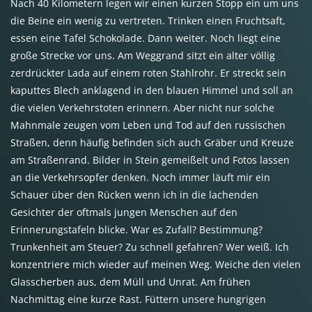
Nach 40 Kilometern legen wir einen kurzen Stopp ein um uns
die Beine ein wenig zu vertreten. Trinken einen Fruchtsaft,
essen eine Tafel Schokolade. Dann weiter. Noch liegt eine
große Strecke vor uns. Am Weggrand sitzt ein alter völlig
zerdrückter Lada auf einem roten Stahlrohr. Er streckt sein
kaputtes Blech anklagend in den blauen Himmel und soll an
die vielen Verkehrstoten erinnern. Aber nicht nur solche
Mahnmale zeugen vom Leben und Tod auf den russischen
Straßen, denn häufig befinden sich auch Gräber und Kreuze
am Straßenrand. Bilder in Stein gemeißelt und Fotos lassen
an die Verkehrsopfer denken. Noch immer läuft mir ein
Schauer über den Rücken wenn ich in die lachenden
Gesichter der oftmals jungen Menschen auf den
Erinnerungstafeln blicke. War es Zufall? Bestimmung?
Trunkenheit am Steuer? Zu schnell gefahren? Wer weiß. Ich
konzentriere mich wieder auf meinen Weg. Weiche den vielen
Glasscherben aus, dem Müll und Unrat. Am frühen
Nachmittag eine kurze Rast. Füttern unsere hungrigen