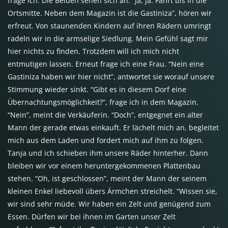
frage ich. Die Beiden sehen sich an. “Ja, ja. Fahrt bis in die
Ortsmitte. Neben dem Magazin ist die Gastiniza”, hören wir
erfreut. Von staunenden Kindern auf ihren Rädern umringt
radeln wir in die armselige Siedlung. Mein Gefühl sagt mir
hier nichts zu finden. Trotzdem will ich mich nicht
entmutigen lassen. Erneut frage ich eine Frau. “Nein eine
Gastiniza haben wir hier nicht”, antwortet sie worauf unsere
Stimmung wieder sinkt. “Gibt es in diesem Dorf eine
Übernachtungsmöglichkeit?”, frage ich in dem Magazin.
“Nein”, meint die Verkäuferin. “Doch”, entgegnet ein alter
Mann der gerade etwas einkauft. Er lächelt mich an, begleitet
mich aus dem Laden und fordert mich auf ihm zu folgen.
Tanja und ich schieben ihm unsere Räder hinterher. Dann
bleiben wir vor einem heruntergekommenen Plattenbau
stehen. “Oh, ist geschlossen”, meint der Mann der seinem
kleinen Enkel liebevoll übers Ärmchen streichelt. “Wissen sie,
wir sind sehr müde. Wir haben ein Zelt und genügend zum
Essen. Dürfen wir bei ihnen im Garten unser Zelt