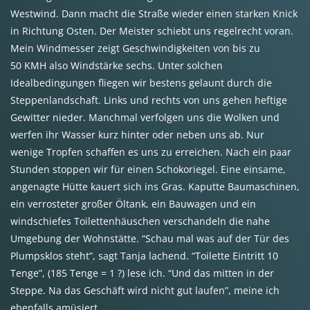
Westwind. Dann macht die Straße wieder einen starken Knick
in Richtung Osten. Der Meister schiebt uns regelrecht voran.
Mein Windmesser zeigt Geschwindigkeiten von bis zu
50
KMH
also Windstärke sechs. Unter solchen
Idealbedingungen fliegen wir bestens gelaunt durch die
Steppenlandschaft. Links und rechts von uns gehen heftige
Gewitter nieder. Manchmal verfolgen uns die Wolken und
werfen ihr Wasser kurz hinter oder neben uns ab. Nur
wenige Tropfen schaffen es uns zu erreichen. Nach ein paar
Stunden stoppen wir für einen Schokoriegel. Eine einsame,
angenagte Hütte kauert sich ins Gras. Kaputte Baumaschinen,
ein verrosteter großer Öltank, ein Bauwagen und ein
windschiefes Toilettenhäuschen verschandeln die nahe
Umgebung der Wohnstätte. “Schau mal was auf der Tür des
Plumpsklos steht”, sagt Tanja lachend. “Toilette Eintritt 10
Tenge”, (185 Tenge = 1 ?) lese ich. “Und das mitten in der
Steppe. Na das Geschäft wird nicht gut laufen”, meine ich
ebenfalls amüsiert.