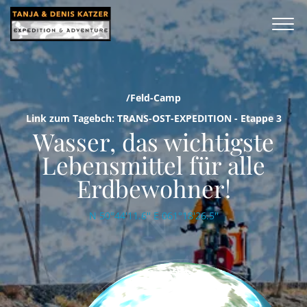
/Feld-Camp
Link zum Tagebch: TRANS-OST-EXPEDITION - Etappe 3
Wasser, das wichtigste
Lebensmittel für alle
Erdbewohner!
N 50°44'11.6'' E 061°18'26.5''