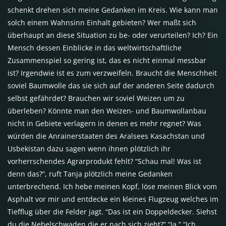
schenkt drehen sich meine Gedanken im Kreis. Wie kann man
solch einem Wahnsinn Einhalt gebieten? Wer maßt sich
überhaupt an diese Situation zu be- oder verurteilen? Ich? Ein
Mensch dessen Einblicke in das weltwirtschaftliche
Zusammenspiel so gering ist, das es nicht einmal messbar
ist? Irgendwie ist es zum verzweifeln. Braucht die Menschheit
soviel Baumwolle das sie sich auf der anderen Seite dadurch
selbst gefährdet? Brauchen wir soviel Weizen um zu
überleben? Könnte man den Weizen- und Baumwollanbau
nicht in Gebiete verlagern in denen es mehr regnet? Was
würden die Anrainerstaaten des Aralsees Kasachstan und
Usbekistan dazu sagen wenn ihnen plötzlich ihr
vorherrschendes Agrarprodukt fehlt? “Schau mal! Was ist
denn das?”, ruft Tanja plötzlich meine Gedanken
unterbrechend. Ich hebe meinen Kopf, löse meinen Blick vom
Asphalt vor mir und entdecke ein kleines Flugzeug welches im
Tiefflug über die Felder jagt. “Das ist ein Doppeldecker. Siehst
du die Nebelschwaden die er nach sich zieht?” “Ja.” “Ich