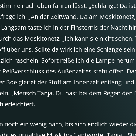
timme nach oben fahren lässt. „Schlange! Da ist 
 ,frage ich. „An der Zeltwand. Da am Moskitonetz,
“ Langsam taste ich in der Finsternis der Nacht 
 durch das Moskitonetz. „Ich kann sie nicht sehen
 über uns. Sollte da wirklich eine Schlange sein
zlich rascheln. Sofort reiße ich die Lampe herum 
Reißverschluss des Außenzeltes steht offen. Dad
r Böe gleitet der Stoff am Innenzelt entlang und 
eln. „Mensch Tanja. Du hast bei dem Regen den E
h erleichtert.
noch ein wenig nach, bis sich endlich wieder die
a gibt es unzählige Moskitos,“ antwortet Tanja. „