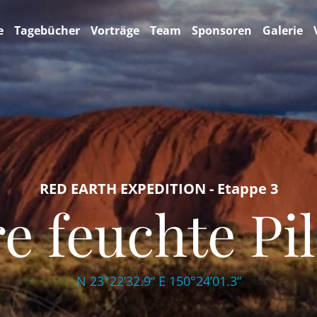
e
Tagebücher
Vorträge
Team
Sponsoren
Galerie
RED EARTH EXPEDITION - Etappe 3
e feuchte Pi
N 23°22’32.9“ E 150°24’01.3“