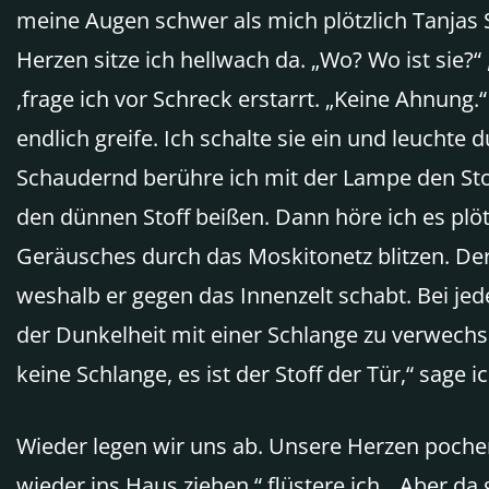
meine Augen schwer als mich plötzlich Tanjas S
Herzen sitze ich hellwach da. „Wo? Wo ist sie?“
,frage ich vor Schreck erstarrt. „Keine Ahnung.
endlich greife. Ich schalte sie ein und leuchte
Schaudernd berühre ich mit der Lampe den Stoff
den dünnen Stoff beißen. Dann höre ich es plöt
Geräusches durch das Moskitonetz blitzen. Der 
weshalb er gegen das Innenzelt schabt. Bei jede
der Dunkelheit mit einer Schlange zu verwechs
keine Schlange, es ist der Stoff der Tür,“ sage ic
Wieder legen wir uns ab. Unsere Herzen pochen 
wieder ins Haus ziehen,“ flüstere ich. „Aber d