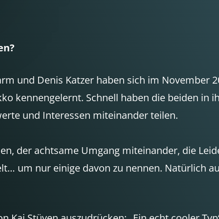
en?
larm und Denis Katzer haben sich im November 
kko kennengelernt. Schnell haben die beiden in i
werte und Interessen miteinander teilen.
en, der achtsame Umgang miteinander, die Leid
lt… um nur einige davon zu nennen. Natürlich au
on Kai Stüven auszudrücken: „Ein echt cooler Ty