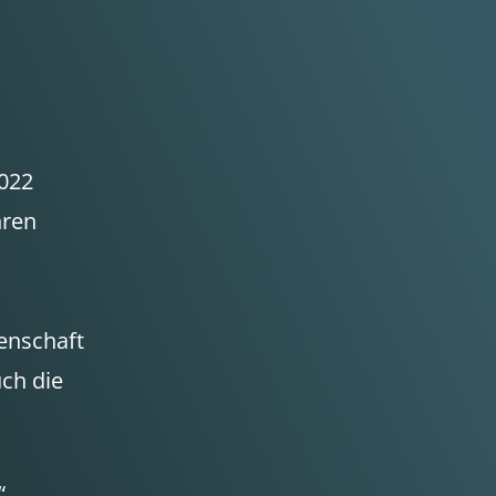
2022
hren
enschaft
ch die
p“.