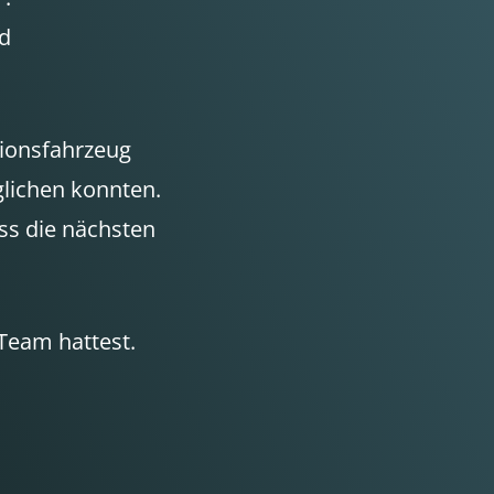
nd
tionsfahrzeug
glichen konnten.
ass die nächsten
Team hattest.