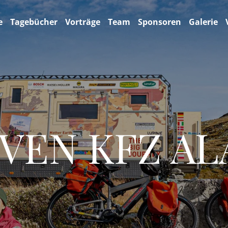
e
Tagebücher
Vorträge
Team
Sponsoren
Galerie
VEN KFZ A