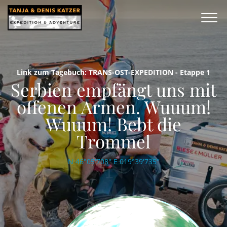
Link zum Tagebuch: TRANS-OST-EXPEDITION - Etappe 1
Serbien empfängt uns mit
offenen Armen. Wuuum!
Wuuum! Bebt die
Trommel
N 46°05'708'' E 019°39'735''