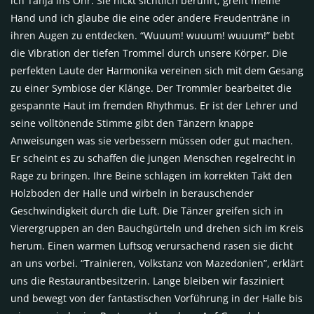
ich Tanja ins Ohr. Sie nickt sichtlich berührt, greift meine
Hand und ich glaube die eine oder andere Freudenträne in
ihren Augen zu entdecken. “Wuuum! wuuum! wuuum!” bebt
die Vibration der tiefen Trommel durch unsere Körper. Die
perfekten Laute der Harmonika vereinen sich mit dem Gesang
zu einer Symbiose der Klänge. Der Trommler bearbeitet die
gespannte Haut im fremden Rhythmus. Er ist der Lehrer und
seine volltönende Stimme gibt den Tänzern knappe
Anweisungen was sie verbessern müssen oder gut machen.
Er scheint es zu schaffen die jungen Menschen regelrecht in
Rage zu bringen. Ihre Beine schlagen im korrekten Takt den
Holzboden der Halle und wirbeln in berauschender
Geschwindigkeit durch die Luft. Die Tänzer greifen sich in
Vierergruppen an den Bauchgürteln und drehen sich im Kreis
herum. Einen warmen Luftsog verursachend rasen sie dicht
an uns vorbei. “Trainieren, Volkstanz von Mazedonien”, erklärt
uns die Restaurantbesitzerin. Lange bleiben wir fasziniert
und bewegt von der fantastischen Vorführung in der Halle bis