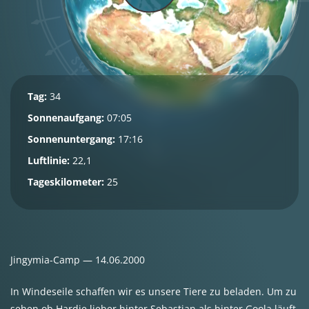
Tag:
34
Sonnenaufgang:
07:05
Sonnenuntergang:
17:16
Luftlinie:
22,1
Tageskilometer:
25
Jingymia-Camp — 14.06.2000
In Windeseile schaffen wir es unsere Tiere zu beladen. Um zu
sehen ob Hardie lieber hinter Sebastian als hinter Goola läuft,