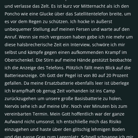
und verlasse das Zelt. Es ist kurz vor Mitternacht als ich den
Poncho wie eine Glucke über das Satellitentelefon breite, um
es vor dem Regen zu schützen. Ich hocke in äußerst
unbequemer Stellung auf meinen Fersen und warte auf den
Anruf. Wenn sie mich vergessen haben gebe ich nie mehr um
diese halsbrecherische Zeit ein Interview, schwöre ich mir
selbst und kämpfe gegen einen aufkommenden Krampf im
Oberschenkel. Die Stirn auf meine Hände gestützt beobachte
ich die Anzeige des Telefons. Plötzlich fällt mein Blick auf die
Batterieanzeige. Oh Gott der Pegel ist von 80 auf 20 Prozent
gefallen. Da meine Ersatzbatterie ebenfalls leer ist überlege
ich krampfhaft ob genug Zeit vorhanden ist ins Camp
zurückzugehen um unsere große Basisbatterie zu holen.
Nervös sehe ich auf meine Uhr. Noch vier Minuten bis zum
vereinbarten Termin. Mein Gott hoffentlich war der ganze
Aufwand nicht umsonst. Ich entschließe mich das Risiko
einzugehen und haste über den glitschig lehmigen Boden
und das nasse Gras zum Lagerplatz. Schnell schnappe ich mir