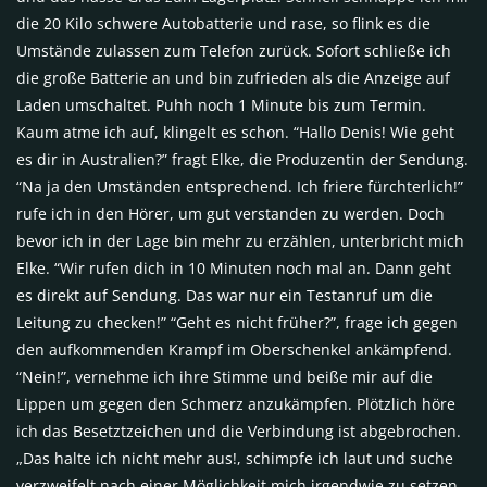
die 20 Kilo schwere Autobatterie und rase, so flink es die
Umstände zulassen zum Telefon zurück. Sofort schließe ich
die große Batterie an und bin zufrieden als die Anzeige auf
Laden umschaltet. Puhh noch 1 Minute bis zum Termin.
Kaum atme ich auf, klingelt es schon. “Hallo Denis! Wie geht
es dir in Australien?” fragt Elke, die Produzentin der Sendung.
“Na ja den Umständen entsprechend. Ich friere fürchterlich!”
rufe ich in den Hörer, um gut verstanden zu werden. Doch
bevor ich in der Lage bin mehr zu erzählen, unterbricht mich
Elke. “Wir rufen dich in 10 Minuten noch mal an. Dann geht
es direkt auf Sendung. Das war nur ein Testanruf um die
Leitung zu checken!” “Geht es nicht früher?”, frage ich gegen
den aufkommenden Krampf im Oberschenkel ankämpfend.
“Nein!”, vernehme ich ihre Stimme und beiße mir auf die
Lippen um gegen den Schmerz anzukämpfen. Plötzlich höre
ich das Besetztzeichen und die Verbindung ist abgebrochen.
„Das halte ich nicht mehr aus!, schimpfe ich laut und suche
verzweifelt nach einer Möglichkeit mich irgendwie zu setzen.