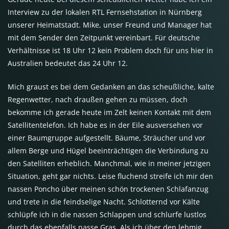
Interview zu der lokalen
RTL
Fernsehstation in Nürnberg
unserer Heimatstadt. Mike, unser Freund und Manager hat
mit dem Sender den Zeitpunkt vereinbart. Für deutsche
Verhältnisse ist 18 Uhr 12 kein Problem doch für uns hier in
Australien bedeutet das 24 Uhr 12.
Mich graust es bei dem Gedanken an das scheußliche, kalte
Regenwetter, nach draußen gehen zu müssen, doch
bekomme ich gerade heute im Zelt keinen Kontakt mit dem
Satellitentelefon. Ich habe es in der Eile ausversehen vor
einer Baumgruppe aufgestellt. Bäume, Sträucher und vor
allem Berge und Hügel beeinträchtigen die Verbindung zu
den Satelliten erheblich. Manchmal, wie in meiner jetzigen
Situation, geht gar nichts. Leise fluchend streife ich mir den
nassen Poncho über meinen schön trockenen Schlafanzug
und trete in die feindselige Nacht. Schlotternd vor Kälte
schlüpfe ich in die nassen Schlappen und schlurfe lustlos
durch das ebenfalls nasse Gras. Als ich über den lehmig