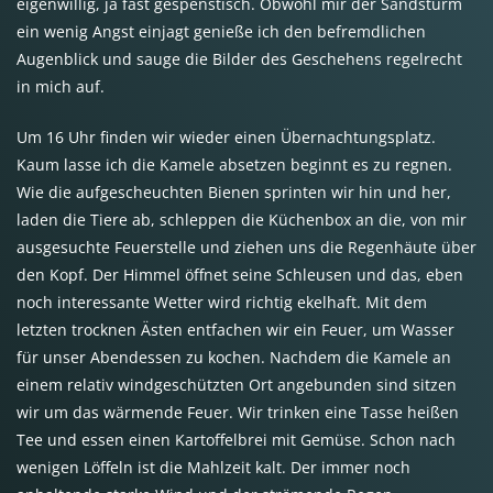
eigenwillig, ja fast gespenstisch. Obwohl mir der Sandsturm
ein wenig Angst einjagt genieße ich den befremdlichen
Augenblick und sauge die Bilder des Geschehens regelrecht
in mich auf.
Um 16 Uhr finden wir wieder einen Übernachtungsplatz.
Kaum lasse ich die Kamele absetzen beginnt es zu regnen.
Wie die aufgescheuchten Bienen sprinten wir hin und her,
laden die Tiere ab, schleppen die Küchenbox an die, von mir
ausgesuchte Feuerstelle und ziehen uns die Regenhäute über
den Kopf. Der Himmel öffnet seine Schleusen und das, eben
noch interessante Wetter wird richtig ekelhaft. Mit dem
letzten trocknen Ästen entfachen wir ein Feuer, um Wasser
für unser Abendessen zu kochen. Nachdem die Kamele an
einem relativ windgeschützten Ort angebunden sind sitzen
wir um das wärmende Feuer. Wir trinken eine Tasse heißen
Tee und essen einen Kartoffelbrei mit Gemüse. Schon nach
wenigen Löffeln ist die Mahlzeit kalt. Der immer noch