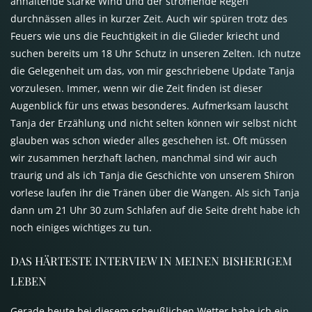
anhaltende starke Wind und der strömende Regen
durchnässen alles in kurzer Zeit. Auch wir spüren trotz des
Feuers wie uns die Feuchtigkeit in die Glieder kriecht und
suchen bereits um 18 Uhr Schutz in unseren Zelten. Ich nutze
die Gelegenheit um das, von mir geschriebene Update Tanja
vorzulesen. Immer, wenn wir die Zeit finden ist dieser
Augenblick für uns etwas besonderes. Aufmerksam lauscht
Tanja der Erzählung und nicht selten können wir selbst nicht
glauben was schon wieder alles geschehen ist. Oft müssen
wir zusammen herzhaft lachen, manchmal sind wir auch
traurig und als ich Tanja die Geschichte von unserem Shiron
vorlese laufen ihr die Tränen über die Wangen. Als sich Tanja
dann um 21 Uhr 30 zum Schlafen auf die Seite dreht habe ich
noch einiges wichtiges zu tun.
DAS
HÄRTESTE
INTERVIEW
IN
MEINEN
BISHERIGEM
LEBEN
Gerade heute bei diesem scheußlichen Wetter habe ich ein