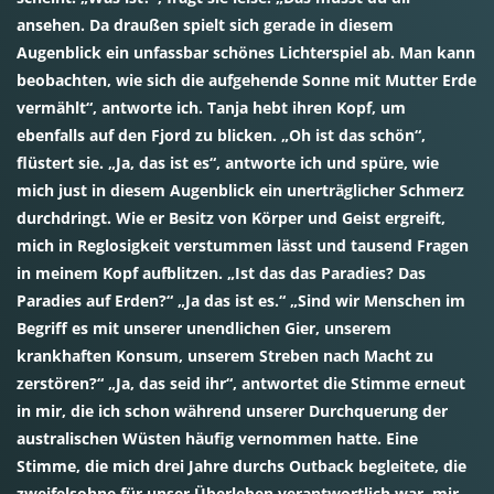
ansehen. Da draußen spielt sich gerade in diesem
Augenblick ein unfassbar schönes Lichterspiel ab. Man kann
beobachten, wie sich die aufgehende Sonne mit Mutter Erde
vermählt“, antworte ich. Tanja hebt ihren Kopf, um
ebenfalls auf den Fjord zu blicken. „Oh ist das schön“,
flüstert sie. „Ja, das ist es“, antworte ich und spüre, wie
mich just in diesem Augenblick ein unerträglicher Schmerz
durchdringt. Wie er Besitz von Körper und Geist ergreift,
mich in Reglosigkeit verstummen lässt und tausend Fragen
in meinem Kopf aufblitzen. „Ist das das Paradies? Das
Paradies auf Erden?“ „Ja das ist es.“ „Sind wir Menschen im
Begriff es mit unserer unendlichen Gier, unserem
krankhaften Konsum, unserem Streben nach Macht zu
zerstören?“ „Ja, das seid ihr“, antwortet die Stimme erneut
in mir, die ich schon während unserer Durchquerung der
australischen Wüsten häufig vernommen hatte. Eine
Stimme, die mich drei Jahre durchs Outback begleitete, die
zweifelsohne für unser Überleben verantwortlich war, mir