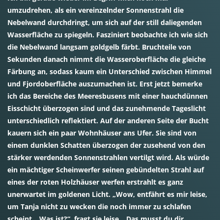
umzudrehen, als ein vereinzelnder Sonnenstrahl die
Nebelwand durchdringt, um sich auf der still daliegenden
Wasserfläche zu spiegeln. Fasziniert beobachte ich wie sich
die Nebelwand langsam goldgelb färbt. Bruchteile von
Sekunden danach nimmt die Wasseroberfläche die gleiche
Färbung an, sodass kaum ein Unterschied zwischen Himmel
und Fjordoberfläche auszumachen ist. Erst jetzt bemerke
ich das Bereiche des Meeresbusens mit einer hauchdünnen
Eisschicht überzogen sind und das zunehmende Tageslicht
unterschiedlich reflektiert. Auf der anderen Seite der Bucht
kauern sich ein paar Wohnhäuser ans Ufer. Sie sind von
einem dunklen Schatten überzogen der zusehend von den
stärker werdenden Sonnenstrahlen vertilgt wird. Als würde
ein mächtiger Scheinwerfer seinen gebündelten Strahl auf
eines der roten Holzhäuser werfen erstrahlt es ganz
unerwartet im goldenen Licht. „Wow, entfährt es mir leise,
um Tanja nicht zu wecken die noch immer zu schlafen
scheint. „Was ist?“, fragt sie leise. „Das musst du dir