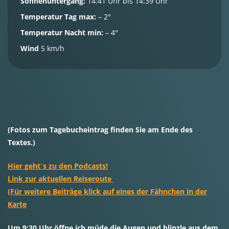
Sonnenuntergang:
14:41 Uhr bis 14:39 Uhr
Temperatur Tag max:
– 2°
Temperatur Nacht min:
– 4°
Wind
5 km/h
(Fotos zum Tagebucheintrag finden Sie am Ende des
Textes.)
Hier geht´s zu den Podcasts!
Link zur aktuellen Reiseroute
(Für weitere Beiträge klick auf eines der Fähnchen in der
Karte
Um 9:30 Uhr öffne ich müde die Augen und blinzle aus dem