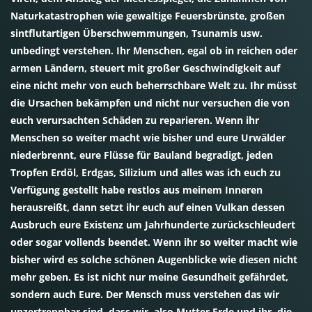
Naturkatastrophen wie gewaltige Feuersbrünste, großen
sintflutartigen Überschwemmungen, Tsunamis usw.
unbedingt verstehen. Ihr Menschen, egal ob in reichen oder
armen Ländern, steuert mit großer Geschwindigkeit auf
eine nicht mehr von euch beherrschbare Welt zu. Ihr müsst
die Ursachen bekämpfen und nicht nur versuchen die von
euch verursachten Schäden zu reparieren. Wenn ihr
Menschen so weiter macht wie bisher und eure Urwälder
niederbrennt, eure Flüsse für Bauland begradigt, jeden
Tropfen Erdöl, Erdgas, Silizium und alles was ich euch zu
Verfügung gestellt habe restlos aus meinem Inneren
herausreißt, dann setzt ihr euch auf einen Vulkan dessen
Ausbruch eure Existenz um Jahrhunderte zurückschleudert
oder sogar vollends beendet. Wenn ihr so weiter macht wie
bisher wird es solche schönen Augenblicke wie diesen nicht
mehr geben. Es ist nicht nur meine Gesundheit gefährdet,
sondern auch Eure. Der Mensch muss verstehen das wir
unzertrennbar sind, dass wir, also Mutter Erde und ihr, die