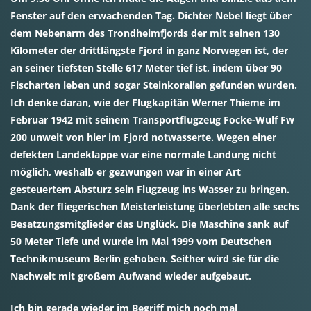
Fenster auf den erwachenden Tag. Dichter Nebel liegt über
dem Nebenarm des Trondheimfjords der mit seinen 130
Kilometer der drittlängste Fjord in ganz Norwegen ist, der
an seiner tiefsten Stelle 617 Meter tief ist, indem über 90
Fischarten leben und sogar Steinkorallen gefunden wurden.
Ich denke daran, wie der Flugkapitän Werner Thieme im
Februar 1942 mit seinem Transportflugzeug Focke-Wulf Fw
200 unweit von hier im Fjord notwasserte. Wegen einer
defekten Landeklappe war eine normale Landung nicht
möglich, weshalb er gezwungen war in einer Art
gesteuertem Absturz sein Flugzeug ins Wasser zu bringen.
Dank der fliegerischen Meisterleistung überlebten alle sechs
Besatzungsmitglieder das Unglück. Die Maschine sank auf
50 Meter Tiefe und wurde im Mai 1999 vom Deutschen
Technikmuseum Berlin gehoben. Seither wird sie für die
Nachwelt mit großem Aufwand wieder aufgebaut.
Ich bin gerade wieder im Begriff mich noch mal