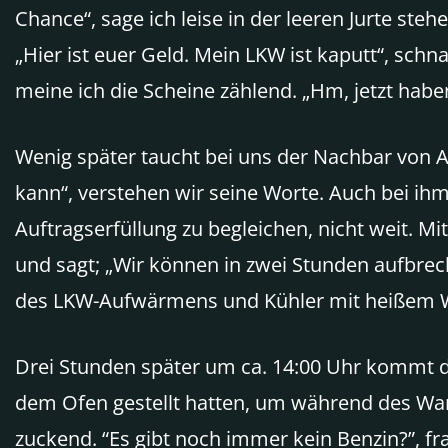
Chance“, sage ich leise in der leeren Jurte ste
„Hier ist euer Geld. Mein LKW ist kaputt“, schn
meine ich die Scheine zählend. „Hm, jetzt hab
Wenig später taucht bei uns der Nachbar von Ay
kann“, verstehen wir seine Worte. Auch bei ih
Auftragserfüllung zu begleichen, nicht weit. M
und sagt; „Wir können in zwei Stunden aufbrech
des LKW-Aufwärmens und Kühler mit heißem Was
Drei Stunden später um ca. 14:00 Uhr kommt de
dem Ofen gestellt hatten, um während des Warte
zuckend. “Es gibt noch immer kein Benzin?”, fra