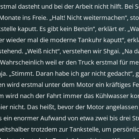
stmal dasteht und bei der Arbeit nicht hilft. Be
onate ins Freie. „Halt! Nicht weitermachen“, stop
telle kaputt. Es gibt kein Benzin“, erklärt er. „W
wieder mal die moderne Tankuhr kaputt“, erklär
stehend. „Weiß nicht“, verstehen wir Shgai. „Na 
. „Wahrscheinlich weil er den Truck erstmal für
ja. „Stimmt. Daran habe ich gar nicht gedacht“, g
wird erstmal unter dem Motor ein kräftiges Feu
m wird nach der Fahrt immer das Kühlwasser ko
 hier nicht. Das heißt, bevor der Motor angelas
st es ein enormer Aufwand von etwa zwei bis drei 
rheitshalber trotzdem zur Tankstelle, um persönl