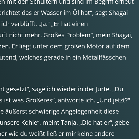
ken mit den Schultern und sind im Begriff erneut
erichtet das er Wasser im Öl hat“, sagt Shagai
h verblüfft. „Ja.“ „Er hat einen
äuft nicht mehr. Großes Problem“, mein Shagai,
ehen. Er liegt unter dem großen Motor auf dem
deutend, welches gerade in ein Metallfässchen
 gesetzt“, sage ich wieder in der Jurte. „Du
ist was Größeres“, antworte ich. „Und jetzt?“
ine äußerst schwierige Angelegenheit diese
nsere Kohle“, meint Tanja. „Die hat er“, gebe
ber wie du weißt ließ er mir keine andere