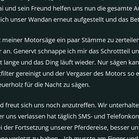
ai und sein Freund helfen uns nun die gesamte Au
 ich unser Wandan erneut aufgestellt und das Bet
it meiner Motorsäge ein paar Stämme zu zerteilen
 an. Genervt schnappe ich mir das Schrottteil 
ht lange und das Ding läuft wieder. Nur sägen ka
ilter gereinigt und der Vergaser des Motors so ein
Feuerholz für die Nacht zu sägen.
ut sich uns noch anzutreffen. Wir unterhalten 
r uns verlassen hat täglich SMS- und Telefonkonta
 der Fortsetzung unserer Pferdereise, besser un
ge verletzt zu haben. „Ich musste am Finger un