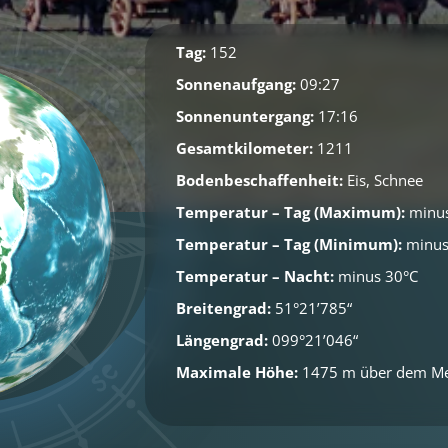
Tag:
152
Sonnenaufgang:
09:27
Sonnenuntergang:
17:16
Gesamtkilometer:
1211
Bodenbeschaffenheit:
Eis, Schnee
Temperatur – Tag (Maximum):
minus
Temperatur – Tag (Minimum):
minus
Temperatur – Nacht:
minus 30°C
Breitengrad:
51°21’785“
Längengrad:
099°21’046“
Maximale Höhe:
1475 m über dem M