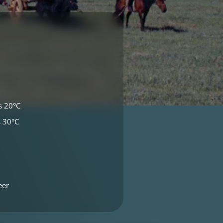
 20°C
 30°C
eer