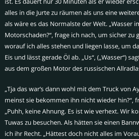
ist. Es dauert nur 30 Minuten als er wieder ers
alles in die Jurte zu räumen als uns eine weite
als wäre es das Normalste der Welt. „Wasser im 
Motorschaden?“, frage ich nach, um sicher zu g
worauf ich alles stehen und liegen lasse, um 
Eis und lässt gerade Öl ab. „Us“, („Wasser“) sa
aus dem großen Motor des russischen Allradla
„Tja das war’s dann wohl mit dem Truck von Ayus
meinst sie bekommen ihn nicht wieder hin?“, f
„Puhh, keine Ahnung. Es ist wie verhext. Wir k
Tuwas zu besuchen. Als hätten sie einen Bannwa
ich ihr Recht. „Hättest doch nicht alles im Vor