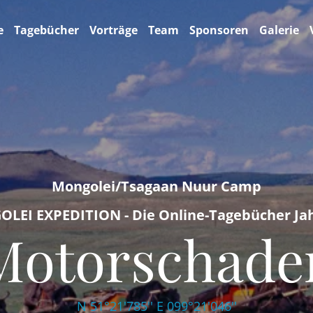
e
Tagebücher
Vorträge
Team
Sponsoren
Galerie
Mongolei/Tsagaan Nuur Camp
LEI EXPEDITION - Die Online-Tagebücher Jah
Motorschade
N 51°21'785'' E 099°21'046''