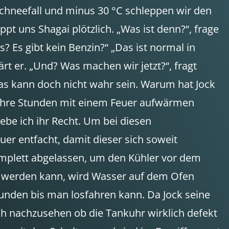
i Schneefall und minus 30 °C schleppen wir den
pt uns Shagai plötzlich. „Was ist denn?“, frage
as? Es gibt kein Benzin?“ „Das ist normal in
t er. „Und? Was machen wir jetzt?“, fragt
das kann doch nicht wahr sein. Warum hat Jock
 mehre Stunden mit einem Feuer aufwärmen
ebe ich ihr Recht. Um bei diesen
er entfacht, damit dieser sich soweit
mplett abgelassen, um den Kühler vor dem
sen werden kann, wird Wasser auf dem Ofen
Stunden bis man losfahren kann. Da Jock seine
ich nachzusehen ob die Tankuhr wirklich defekt