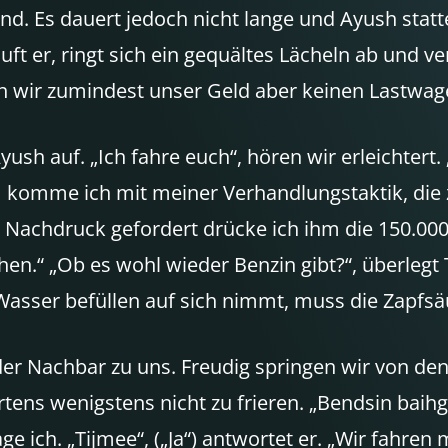
hend. Es dauert jedoch nicht lange und Ayush stat
auft er, ringt sich ein gequältes Lächeln ab und 
en wir zumindest unser Geld aber keinen Lastwage
ush auf. „Ich fahre euch“, hören wir erleichtert.
m komme ich mit meiner Verhandlungstaktik, die 
it Nachdruck gefordert drücke ich ihm die 150.000
en.“ „Ob es wohl wieder Benzin gibt?“, überlegt
ser befüllen auf sich nimmt, muss die Zapfsäu
r Nachbar zu uns. Freudig springen wir von den 
ns wenigstens nicht zu frieren. „Bendsin baihgui
ge ich. „Tijmee“, („Ja“) antwortet er. „Wir fahren