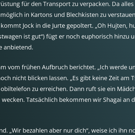
üstung für den Transport zu verpacken. Da alles
 möglich in Kartons und Blechkisten zu verstaue
mmt Jock in die Jurte gepoltert. „Oh Hujten, huit
twagen ist gut“) fügt er noch euphorisch hinzu und
e anbietend.
m vom frühen Aufbruch berichtet. „Ich werde um 8
noch nicht blicken lassen. „Es gibt keine Zeit am 
iltelefon zu erreichen. Dann ruft sie ein Mädche
u wecken. Tatsächlich bekommen wir Shagai an die
nd. „Wir bezahlen aber nur dich“, weise ich ihn