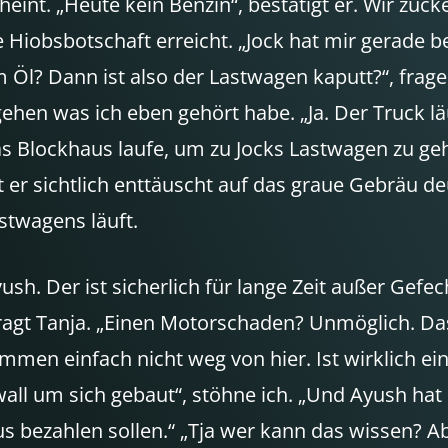
cheint. „Heute kein Benzin“, bestätigt er. Wir zuc
re Hiobsbotschaft erreicht. „Jock hat mir gerade b
Öl? Dann ist also der Lastwagen kaputt?“, frage ic
ehen was ich eben gehört habe. „Ja. Der Truck l
das Blockhaus laufe, um zu Jocks Lastwagen zu g
gt er sichtlich enttäuscht auf das graue Gebräu 
stwagens läuft.
h. Der ist sicherlich für lange Zeit außer Gefecht
ragt Tanja. „Einen Motorschaden? Unmöglich. Das 
ommen einfach nicht weg von hier. Ist wirklich e
ll um sich gebaut“, stöhne ich. „Und Ayush hat u
aus bezahlen sollen.“ „Tja wer kann das wissen? A