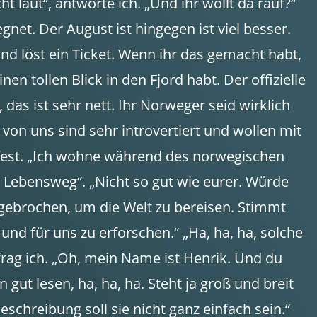
t laut“, antworte ich. „Und ihr wollt da rauf?“
gnet. Der August ist hingegen ist viel besser.
und löst ein Ticket. Wenn ihr das gemacht habt,
n tollen Blick in den Fjord habt. Der offizielle
 das ist sehr nett. Ihr Norweger seid wirklich
n von uns sind sehr introvertiert und wollen mit
d fest. „Ich wohne während des norwegischen
n Lebensweg“. „Nicht so gut wie eurer. Würde
fgebrochen, um die Welt zu bereisen. Stimmt
und für uns zu erforschen.“ „Ha, ha, ha, solche
, frag ich. „Oh, mein Name ist Henrik. Und du
 gut lesen, ha, ha, ha. Steht ja groß und breit
hreibung soll sie nicht ganz einfach sein.“