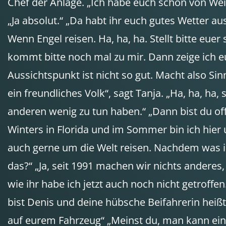
Chef der Anlage. „Ich habe euch schon von Weite
„Ja absolut.“ „Da habt ihr euch gutes Wetter au
Wenn Engel reisen. Ha, ha, ha. Stellt bitte eue
kommt bitte noch mal zu mir. Dann zeige ich euc
Aussichtspunkt ist nicht so gut. Macht also Sinn
ein freundliches Volk“, sagt Tanja. „Ha, ha, ha,
anderen wenig zu tun haben.“ „Dann bist du off
Winters in Florida und im Sommer bin ich hier
auch gerne um die Welt reisen. Nachdem was ic
das?“ „Ja, seit 1991 machen wir nichts anderes
wie ihr habe ich jetzt auch noch nicht getroffen
bist Denis und deine hübsche Beifahrerin heißt T
auf eurem Fahrzeug“ „Meinst du, man kann ein