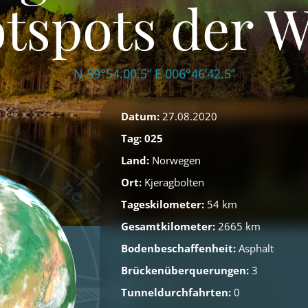
tspots der W
N 59°54.00.5’’ E 006°46’42.5’’
Datum:
27.08.2020
Tag: 025
Land:
Norwegen
Ort:
Kjeragbolten
Tageskilometer:
54 km
Gesamtkilometer:
2665 km
Bodenbeschaffenheit:
Asphalt
Brückenüberquerungen:
3
Tunneldurchfahrten:
0