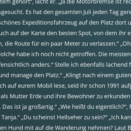
m gehört“, lacht er. „Ja die Motorbremse ist rech
sgesucht. Es hat den gesamten Juli jeden Tag gere
r schönes Expeditionsfahrzeug auf den Platz dort 
h auf der Karte den besten Spot, von dem ihr eine
, die Route für ein paar Meter zu verlassen.“ „Oh,
 solche habe ich noch nicht getroffen. Die meiste
ensichtlich anders.“ Stelle ich ebenfalls lachen
 und manage den Platz.“ „Klingt nach einem gute
h auf eurem Mobil lese, seid ihr schon 1991 au
, als Mutter Erde und ihre Bewohner zu erkunden 
. Das ist ja großartig.“ „Wie heißt du eigentlich?“
anja.“ „Du scheinst Hellseher zu sein?“ „Ich kann
en Hund mit auf die Wanderung nehmen? Laut Besc