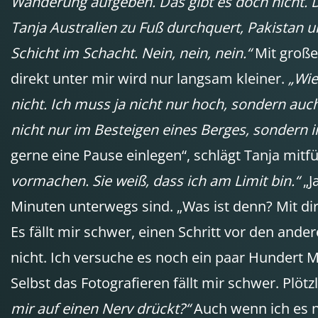
Wanderung aufgeben. Das gibt es doch nicht. D
Tanja Australien zu Fuß durchquert, Pakistan 
Schicht im Schacht. Nein, nein, nein.“
Mit großen
direkt unter mir wird nur langsam kleiner.
„Wie
nicht. Ich muss ja nicht nur hoch, sondern auch
nicht nur im Besteigen eines Berges, sondern i
gerne eine Pause einlegen“, schlägt Tanja mitf
vormachen. Sie weiß, dass ich am Limit bin.“
„J
Minuten unterwegs sind. „Was ist denn? Mit d
Es fällt mir schwer, einen Schritt vor den ande
nicht. Ich versuche es noch ein paar Hundert M
Selbst das Fotografieren fällt mir schwer. Plöt
mir auf einen Nerv drückt?“
Auch wenn ich es n