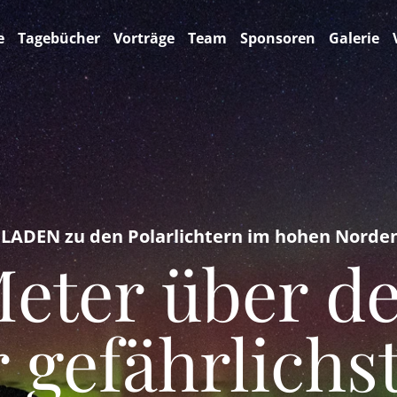
e
Tagebücher
Vorträge
Team
Sponsoren
Galerie
ADEN zu den Polarlichtern im hohen Norden
Meter über d
r gefährlichs