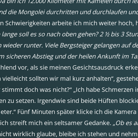
a bin ich 12.000 Kilometer mit Kamelen durch l
und die Mongolei durchritten und durchlaufen un
 Schwierigkeiten arbeite ich mich weiter hoch, 
 lange soll es so nach oben gehen? 2 ½ bis 3 Stu
 wieder runter. Viele Bergsteiger gelangen auf d
m sicheren Abstieg und der heilen Ankunft im Tal
ühlend vor, als sie meinen Gesichtsausdruck erk
a vielleicht sollten wir mal kurz anhalten“, geste
ir stimmt doch was nicht?“ „Ich habe Schmerzen
ren zu setzen. Irgendwie sind beide Hüften blocki
eter.“ Fünf Minuten später klicke ich die Kamer
zlich streift mich ein seltsamer Gedanke.
„Ob es a
icht wirklich glaube, bleibe ich stehen und nehm