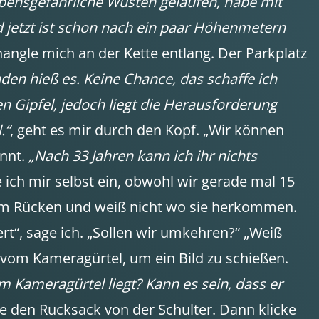
ebensgefährliche Wüsten gelaufen, habe mit
d jetzt ist schon nach ein paar Höhenmetern
hangle mich an der Kette entlang. Der Parkplatz
nden hieß es. Keine Chance, das schaffe ich
en Gipfel, jedoch liegt die Herausforderung
.“
, geht es mir durch den Kopf. „Wir können
ennt.
„Nach 33 Jahren kann ich ihr nichts
he ich mir selbst ein, obwohl wir gerade mal 15
 im Rücken und weiß nicht wo sie herkommen.
ert“, sage ich. „Sollen wir umkehren?“ „Weiß
a vom Kameragürtel, um ein Bild zu schießen.
m Kameragürtel liegt? Kann es sein, dass er
e den Rucksack von der Schulter. Dann klicke