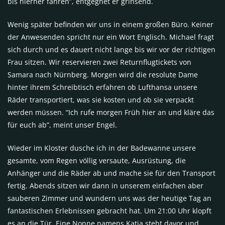
bis hierher fahren”, entgegnet er grinsend.
Wenig später befinden wir uns in einem großen Büro. Keiner
der Anwesenden spricht nur ein Wort Englisch. Michael fragt
sich durch und es dauert nicht lange bis wir vor der richtigen
Frau sitzen. Wir reservieren zwei Returnflugtickets von
Samara nach Nürnberg. Morgen wird die resolute Dame
hinter ihrem Schreibtisch erfahren ob Lufthansa unsere
Räder transportiert, was sie kosten und ob sie verpackt
werden müssen. “Ich rufe morgen Früh hier an und kläre das
für euch ab”, meint unser Engel.
Wieder im Kloster dusche ich in der Badewanne unsere
gesamte, vom Regen völlig versaute, Ausrüstung, die
Anhänger und die Räder ab und mache sie für den Transport
fertig. Abends sitzen wir dann in unserem einfachen aber
sauberen Zimmer und wundern uns was der heutige Tag an
fantastischen Erlebnissen gebracht hat. Um 21:00 Uhr klopft
es an die Tür. Eine Nonne namens Katja steht davor und