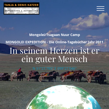
Mongolei/Tsagaan Nuur Camp
MONGOLEI EXPEDITION - Die Online-Tagebücher Jahr 2011
In seinem Herzen ist er
ein guter Mensch
N 51°21'785'' E 099°21'046''