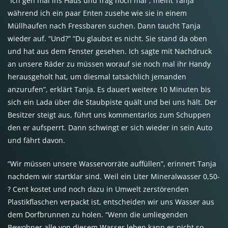
“Ich geh mal ins Haus und frag noch mal”, meint Tanja
während ich ein paar Enten zusehe wie sie in einem
Müllhaufen nach Fressbaren suchen. Dann taucht Tanja
wieder auf. “Und?” “Du glaubst es nicht. Sie stand da oben
und hat aus dem Fenster gesehen. Ich sagte mit Nachdruck
an unsere Räder zu müssen worauf sie noch mal ihr Handy
herausgeholt hat, um diesmal tatsächlich jemanden
anzurufen”, erklärt Tanja. Es dauert weitere 10 Minuten bis
sich ein Lada über die Staubpiste quält und bei uns hält. Der
Besitzer steigt aus, führt uns kommentarlos zum Schuppen
den er aufsperrt. Dann schwingt er sich wieder in sein Auto
und fährt davon.
“Wir müssen unsere Wasservorräte auffüllen”, erinnert Tanja
nachdem wir startklar sind. Weil ein Liter Mineralwasser 0,50-
? Cent kostet und noch dazu in Umwelt zerstörenden
Plastikflaschen verpackt ist, entscheiden wir uns Wasser aus
dem Dorfbrunnen zu holen. “Wenn die umliegenden
Bewohner alle von diesem Wasser leben kann es nicht so