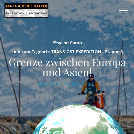
/Psyche-Camp
Link zum Tagebch: TRANS-OST-EXPEDITION - Etappe 3
Grenze zwischen Europa
und Asien!
N 50°12'49.1'' E 056°11'08.6''