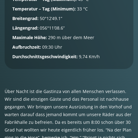
Temperatur – Tag (Minimum):
33 °C
Breitengrad:
50°12’49.1“
Längengrad:
056°11’08.6“
Maximale Höhe:
290 m über dem Meer
Aufbruchzeit:
09:30 Uhr
Durchschnittsgeschwindigkeit:
9,74 Km/h
Über Nacht ist die Gastinza von allen Menschen verlassen.
Wir sind die einzigen Gäste und das Personal ist nachhause
gegangen. Wir bringen unsere Ausrüstung in den Vorhof und
warten darauf dass jemand kommt um unsere Räder aus der
Fabrikhalle zu befreien. Da es bereits um 8:00 schon über 30
Grad hat wollten wir heute eigentlich früher los. “Na der Plan
ging in die Hose”, bemerke ich. “Hm.” “Bringt ja nichts sich