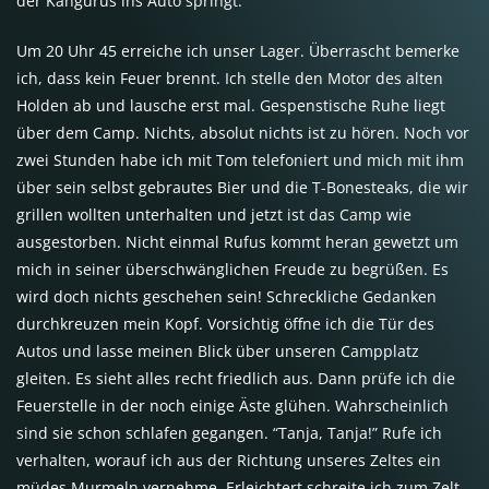
der Kängurus ins Auto springt.
Um 20 Uhr 45 erreiche ich unser Lager. Überrascht bemerke
ich, dass kein Feuer brennt. Ich stelle den Motor des alten
Holden ab und lausche erst mal. Gespenstische Ruhe liegt
über dem Camp. Nichts, absolut nichts ist zu hören. Noch vor
zwei Stunden habe ich mit Tom telefoniert und mich mit ihm
über sein selbst gebrautes Bier und die T-Bonesteaks, die wir
grillen wollten unterhalten und jetzt ist das Camp wie
ausgestorben. Nicht einmal Rufus kommt heran gewetzt um
mich in seiner überschwänglichen Freude zu begrüßen. Es
wird doch nichts geschehen sein! Schreckliche Gedanken
durchkreuzen mein Kopf. Vorsichtig öffne ich die Tür des
Autos und lasse meinen Blick über unseren Campplatz
gleiten. Es sieht alles recht friedlich aus. Dann prüfe ich die
Feuerstelle in der noch einige Äste glühen. Wahrscheinlich
sind sie schon schlafen gegangen. “Tanja, Tanja!” Rufe ich
verhalten, worauf ich aus der Richtung unseres Zeltes ein
müdes Murmeln vernehme. Erleichtert schreite ich zum Zelt