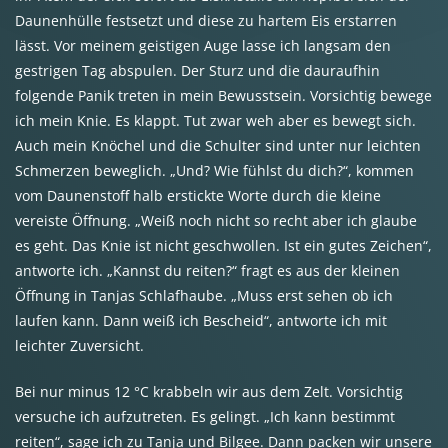
Daunenhülle festsetzt und diese zu hartem Eis erstarren
lässt. Vor meinem geistigen Auge lasse ich langsam den
gestrigen Tag abspulen. Der Sturz und die dauraufhin
folgende Panik treten in mein Bewusstsein. Vorsichtig bewege
ich mein Knie. Es klappt. Tut zwar weh aber es bewegt sich.
Auch mein Knöchel und die Schulter sind unter nur leichten
Schmerzen beweglich. „Und? Wie fühlst du dich?“, kommen
vom Daunenstoff halb erstickte Worte durch die kleine
vereiste Öffnung. „Weiß noch nicht so recht aber ich glaube
es geht. Das Knie ist nicht geschwollen. Ist ein gutes Zeichen“,
antworte ich. „Kannst du reiten?“ fragt es aus der kleinen
Öffnung in Tanjas Schlafhaube. „Muss erst sehen ob ich
laufen kann. Dann weiß ich Bescheid“, antworte ich mit
leichter Zuversicht.
Bei nur minus 12 °C krabbeln wir aus dem Zelt. Vorsichtig
versuche ich aufzutreten. Es gelingt. „Ich kann bestimmt
reiten“, sage ich zu Tanja und Bilgee. Dann packen wir unsere