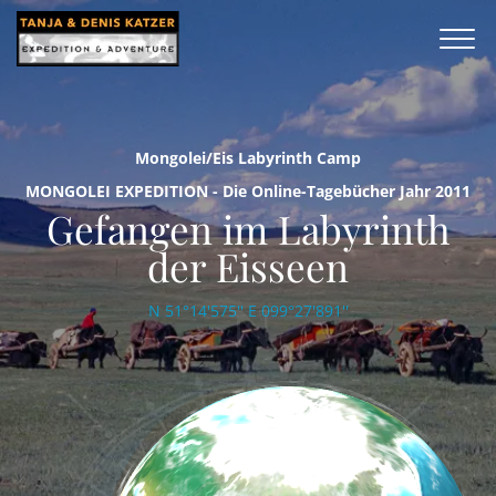
Mongolei/Eis Labyrinth Camp
MONGOLEI EXPEDITION - Die Online-Tagebücher Jahr 2011
Gefangen im Labyrinth
der Eisseen
N 51°14'575'' E 099°27'891''