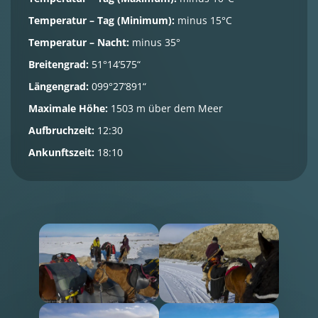
Temperatur – Tag (Minimum):
minus 15°C
Temperatur – Nacht:
minus 35°
Breitengrad:
51°14’575“
Längengrad:
099°27’891“
Maximale Höhe:
1503 m über dem Meer
Aufbruchzeit:
12:30
Ankunftszeit:
18:10