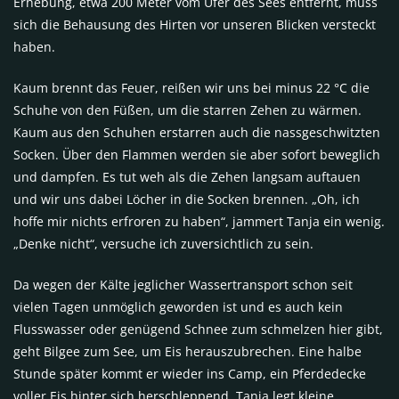
Erhebung, etwa 200 Meter vom Ufer des Sees entfernt, muss
sich die Behausung des Hirten vor unseren Blicken versteckt
haben.
Kaum brennt das Feuer, reißen wir uns bei minus 22 °C die
Schuhe von den Füßen, um die starren Zehen zu wärmen.
Kaum aus den Schuhen erstarren auch die nassgeschwitzten
Socken. Über den Flammen werden sie aber sofort beweglich
und dampfen. Es tut weh als die Zehen langsam auftauen
und wir uns dabei Löcher in die Socken brennen. „Oh, ich
hoffe mir nichts erfroren zu haben“, jammert Tanja ein wenig.
„Denke nicht“, versuche ich zuversichtlich zu sein.
Da wegen der Kälte jeglicher Wassertransport schon seit
vielen Tagen unmöglich geworden ist und es auch kein
Flusswasser oder genügend Schnee zum schmelzen hier gibt,
geht Bilgee zum See, um Eis herauszubrechen. Eine halbe
Stunde später kommt er wieder ins Camp, ein Pferdedecke
voller Eis hinter sich herschleppend. Tanja legt kleine