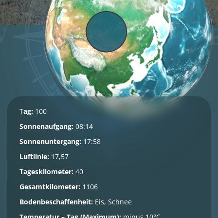
T
ag:
100
Sonnenaufgang:
08:14
Sonnenuntergang:
17:58
Luftlinie:
17,57
Tageskilometer:
40
Gesamtkilometer:
1106
Bodenbeschaffenheit:
Eis, Schnee
Temperatur – Tag (Maximum):
minus 10°C