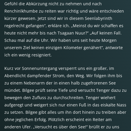
Gefühl die Abkürzung nicht zu nehmen und nach
Renchinlkhumbe zu reiten war richtig und wäre entschieden
kürzer gewesen. Jetzt sind wir in diesem Seenlabyrinth
regelrecht gefangen“, erkläre ich. „Meinst du wir schaffen es
heute nicht mehr bis nach Tsagaan Nuur?“ „Auf keinen Fall.
Schau mal auf die Uhr. Wir haben uns seit heute Morgen
unserem Ziel keinen einzigen Kilometer genähert“, antworte
ich ein wenig resigniert.
Kurz vor Sonnenuntergang versperrt uns ein großer, im
Abendlicht dampfender Strom, den Weg. Wir folgen ihm bis
zu einem Nebenarm der in einen halb zugefrorenen See
mündet. Bilgee prüft seine Tiefe und versucht Tenger dazu zu
bewegen den Zufluss zu durchschreiten. Tenger wiehert
aufgeregt und weigert sich nur einen Fuß in das eiskalte Nass
zu setzen. Bilgee gibt alles um ihn dort hinein zu treiben aber
ohne jeglichen Erfolg. Plötzlich erscheint ein Reiter am
anderen Ufer. „Versucht es über den See!“ brüllt er zu uns