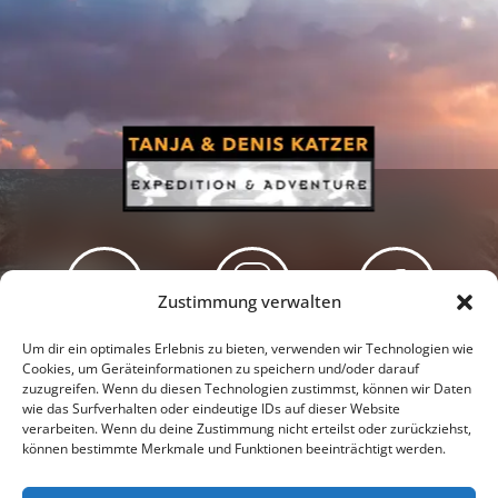
Zustimmung verwalten
Newsletter
Podcast
Facebook
Um dir ein optimales Erlebnis zu bieten, verwenden wir Technologien wie
Cookies, um Geräteinformationen zu speichern und/oder darauf
zuzugreifen. Wenn du diesen Technologien zustimmst, können wir Daten
wie das Surfverhalten oder eindeutige IDs auf dieser Website
verarbeiten. Wenn du deine Zustimmung nicht erteilst oder zurückziehst,
können bestimmte Merkmale und Funktionen beeinträchtigt werden.
Instagram
Youtube