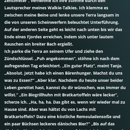
Zentimeter“, vernehme ich ihre Stimme durch den
Lautsprecher meines Walkie-Talkies. Ich klemme es
zwischen meine Beine und lenke unsere Terra langsam in
die von unseren Scheinwerfern beleuchtet Unterführung.
Auf der anderen Seite geht es leicht nach unten bis wir das
Ende eines Fjordes erreichen, indem sich unter lautem
Rauschen ein breiter Bach ergießt.
Ich parke die Terra an seinem Ufer und ziehe den
Zündschlüssel. „Puh angekommen“, stöhne ich nach dem
aufregenden Tag erleichtert. „Ein guter Platz“, meint Tanja.
„Absolut. Jetzt habe ich einen Bärenhunger. Machst du uns
was zu Essen?“ „Aber klar. Nachdem du heute unser beider
Leben gerettet hast, kannst du dir wünschen, was immer du
willst.“ „Ein Biogrillhuhn mit Bratkartoffeln wäre lecker“,
scherze ich. „Ha, ha, ha. Das gibt es, wenn wir wieder mal zu
Hause sind. Aber was hältst du von Lachs mit
Bratkartoffeln? Dazu eine köstliche Remouladensoße und
ein paar Büchsen leckeres dänisches Bier?“ „Bis auf das